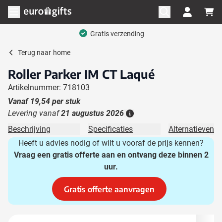
Ga naar de inhoud
Menu openen
Gratis verzending
Terug naar
home
Roller Parker IM CT Laqué
Artikelnummer: 718103
Vanaf
19,54
per stuk
Levering vanaf
21 augustus 2026
Details
Beschrijving
Specificaties
Alternatieven
Heeft u advies nodig of wilt u vooraf de prijs kennen?
Vraag een gratis offerte aan en ontvang deze binnen 2
uur.
Gratis offerte aanvragen
Hoofdafbeelding
Klik om afbeelding op volledig scherm te bekijken