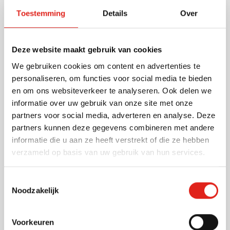
matte laklaag. Geleverd inclusief gepatenteerde
Toestemming
Details
Over
QuinkFlow zwarte langschrijfvulling. Individueel
verpakt in een luxe geschenkdoos.
Lees meer
Deze website maakt gebruik van cookies
We gebruiken cookies om content en advertenties te
Specificaties
personaliseren, om functies voor social media te bieden
Artikelnummer
718103
en om ons websiteverkeer te analyseren. Ook delen we
informatie over uw gebruik van onze site met onze
Gewicht
21 gram
partners voor social media, adverteren en analyse. Deze
Merk
Parker
partners kunnen deze gegevens combineren met andere
Schrijfkleur
Zwart
informatie die u aan ze heeft verstrekt of die ze hebben
Materiaal
Chroom
verzameld op basis van uw gebruik van hun services.
Afmetingen
20 cm x 16 cm x 2 cm (l x
b x h)
Toestemmingsselectie
Noodzakelijk
Voorkeuren
Andere klanten kozen ook voor