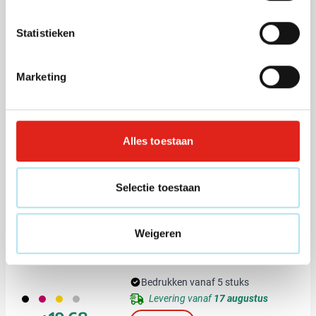
Statistieken
Balpen Parker Urban Stainless
Steel
Marketing
Bedrukken vanaf 5 stuks
306
032
Levering vanaf
17 augustus
Alles toestaan
20,81
vanaf
Bekijk
Selectie toestaan
Balpen Parker Jotter XL
Monochrome
Weigeren
Bedrukken vanaf 5 stuks
001
017
031
032
Levering vanaf
17 augustus