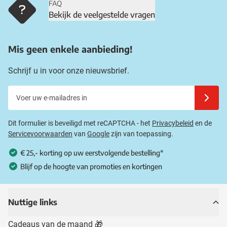
FAQ
Bekijk de veelgestelde vragen
Mis geen enkele aanbieding!
Schrijf u in voor onze nieuwsbrief.
Voer uw e-mailadres in
Schrijf u
Dit formulier is beveiligd met reCAPTCHA - het
Privacybeleid
en de
Servicevoorwaarden
van
Google
zijn van toepassing.
€ 25,- korting op uw eerstvolgende bestelling*
Blijf op de hoogte van promoties en kortingen
Nuttige links
Cadeaus van de maand 🎁