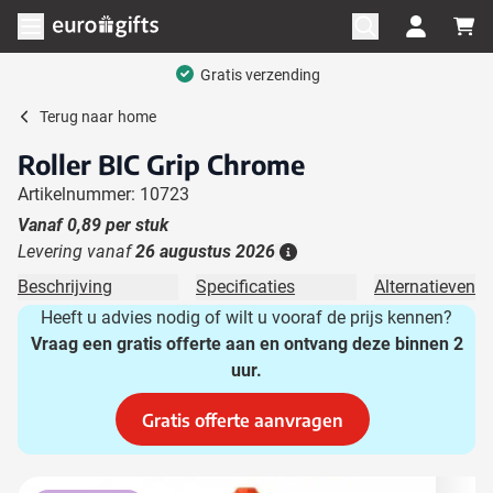
Ga naar de inhoud
Menu openen
Gratis verzending
Terug naar
home
Roller BIC Grip Chrome
Artikelnummer: 10723
Vanaf
0,89
per stuk
Levering vanaf
26 augustus 2026
Details
Beschrijving
Specificaties
Alternatieven
Heeft u advies nodig of wilt u vooraf de prijs kennen?
Vraag een gratis offerte aan en ontvang deze binnen 2
uur.
Gratis offerte aanvragen
Hoofdafbeelding
Klik om afbeelding op volledig scherm te bekijken