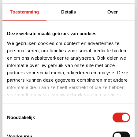
fijne schrijfpunt van 0,7 mm. Met stevige chroom clip
Toestemming
Details
Over
en praktische afsluitdop. Max. 2 kleuren opdruk
mogelijk (lichaam en dop). Geef ook uw gewenste
penkleur (zwart, wit, rood, lichtgrijs, donkergrijs, navy
Lees meer
Deze website maakt gebruik van cookies
en konginsblauw) en inktkleur op: blauwof
zwartschrijvend.
We gebruiken cookies om content en advertenties te
Specificaties
personaliseren, om functies voor social media te bieden
Artikelnummer
10723
en om ons websiteverkeer te analyseren. Ook delen we
Gewicht
12 gram
informatie over uw gebruik van onze site met onze
Merk
Bic
partners voor social media, adverteren en analyse. Deze
Schrijfkleur
Blauw, Zwart
partners kunnen deze gegevens combineren met andere
Materiaal
Kunststof
informatie die u aan ze heeft verstrekt of die ze hebben
Afmetingen
1.6 cm x 1.6 cm x 13.9
verzameld op basis van uw gebruik van hun services.
cm (l x b x h)
Diameter
1.6 cm
Toestemmingsselectie
Noodzakelijk
Voorkeuren