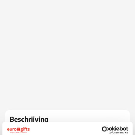
Beschrijving
De bestverkopende BIC roller! Optimaal schrijfcomfort
dankzij de rubberen grip en sneldrogende inkt. De Met