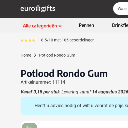
Ga naar de inhoud
Zoek
Zoek
Sla menu over
Pennen
Drinkfl
Alle categorieën
Schrijfwaren
8.5/10 met 105 beoordelingen
Gemiddeld reviewpercentage is 85
Toon submenu voor Sc
Kleding & textiel
Home
Potlood Rondo Gum
Toon submenu voor Kl
Giveaways
Toon submenu voor G
Potlood Rondo Gum
ECO geschenken
Toon submenu voor E
Artikelnummer: 11114
High-tech & multimedia
Toon submenu voor Hi
Vanaf
0,15
per stuk
Levering vanaf
14 augustus 202
Zakelijk & Kantoor
Toon submenu voor Za
Heeft u advies nodig of wilt u vooraf de prijs
Outdoor & vrije tijd
Toon submenu voor Out
Tassen & Reizen
Toon submenu voor T
Hoofdafbeelding
Klik om afbeelding op volledig scherm te bekijken
Eco