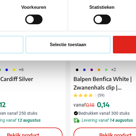
Voorkeuren
Statistieken
Selectie toestaan
04
005
006
001
023
024
007
029
+6
+2
Cardiff Silver
Balpen Benfica White |
Zwanenhals clip |
Draaimechanisme
(59)
12
0,14
vanaf
0,18
Normale prijs
Speciale prijs
ken vanaf 250 stuks
Bedrukken vanaf 300 stuks
ing vanaf
12 augustus
Levering vanaf
14 augustus
Bekijk product
Bekijk product