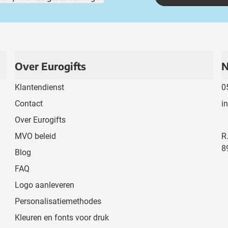
Over Eurogifts
N
Klantendienst
0
Contact
i
Over Eurogifts
MVO beleid
R
8
Blog
FAQ
Logo aanleveren
Personalisatiemethodes
Kleuren en fonts voor druk