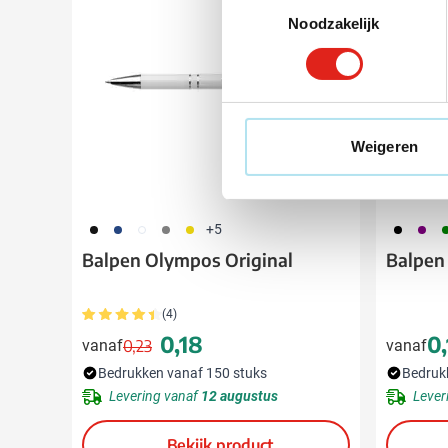
Toestemmingsselectie
Noodzakelijk
Weigeren
001
023
002
003
006
001
024
0
+5
Balpen Olympos Original
Balpen 
(4)
0,18
0,
vanaf
0,23
vanaf
Normale prijs
Speciale prijs
Bedrukken vanaf 150 stuks
Bedruk
Levering vanaf
12 augustus
Lever
Bekijk product