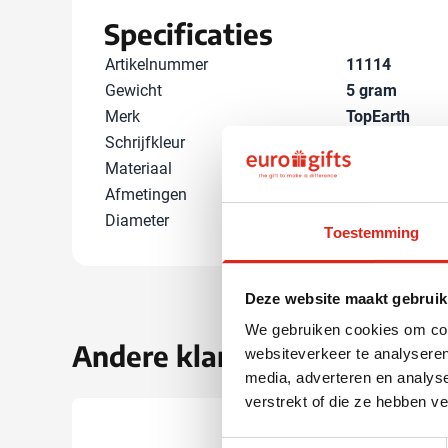
Specificaties
Artikelnummer
11114
Gewicht
5 gram
Merk
TopEarth
Schrijfkleur
Grijs
Materiaal
Hout
Afmetingen
18.6 cm x 0 cm
Diameter
0.7 cm
Toestemming
Deze website maakt gebruik
We gebruiken cookies om cont
Andere klanten kozen ook 
websiteverkeer te analyseren
media, adverteren en analys
verstrekt of die ze hebben v
Gerecyc