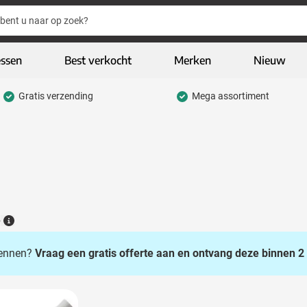
essen
Best verkocht
Merken
Nieuw
Gratis verzending
Mega assortiment
hrijfwaren categorie
eding & textiel categorie
iveaways categorie
CO geschenken categorie
gh-tech & multimedia categorie
6
Details
kelijk & Kantoor categorie
 kennen?
Vraag een gratis offerte aan en ontvang deze binnen 2 
door & vrije tijd categorie
assen & Reizen categorie