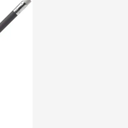
rinkwaren categorie
en & drinken categorie
ome & Wellness categorie
ereedschap & lampen categorie
iligheid categorie
inderen categorie
spiratie categorie
ties & specials categorie