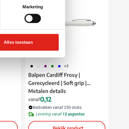
Marketing
Alles toestaan
001
002
024
004
005
+3
Balpen Cardiff Frosy |
Gerecycleerd | Soft grip |
Metalen details
0,12
vanaf
Bedrukken vanaf 250 stuks
Levering vanaf
12 augustus
Bekijk product