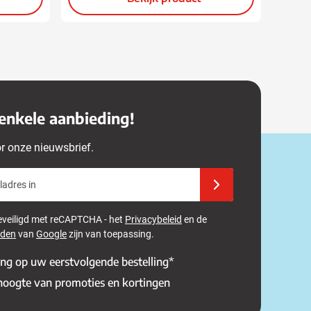
enkele aanbieding!
or onze nieuwsbrief.
adres in
Schrijf u in voor onze 
 beveiligd met reCAPTCHA - het
Privacybeleid
en de
rden
van
Google
zijn van toepassing.
ing op uw eerstvolgende bestelling*
 hoogte van promoties en kortingen