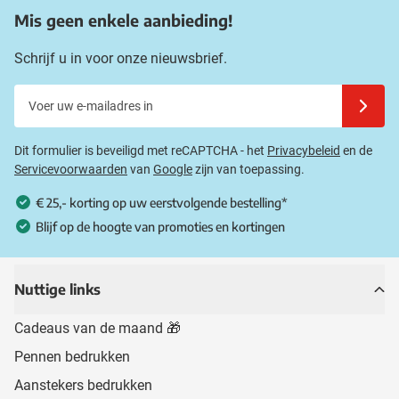
Mis geen enkele aanbieding!
Schrijf u in voor onze nieuwsbrief.
Voer uw e-mailadres in
Schrijf u
Dit formulier is beveiligd met reCAPTCHA - het
Privacybeleid
en de
Servicevoorwaarden
van
Google
zijn van toepassing.
€ 25,- korting op uw eerstvolgende bestelling*
Blijf op de hoogte van promoties en kortingen
Nuttige links
Cadeaus van de maand 🎁
Pennen bedrukken
Aanstekers bedrukken