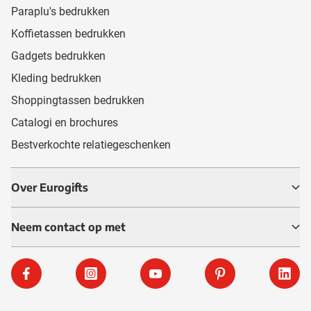
Paraplu's bedrukken
Koffietassen bedrukken
Gadgets bedrukken
Kleding bedrukken
Shoppingtassen bedrukken
Catalogi en brochures
Bestverkochte relatiegeschenken
Over Eurogifts
Neem contact op met
Facebook
Instagram
YouTube
Pinterest
Linke