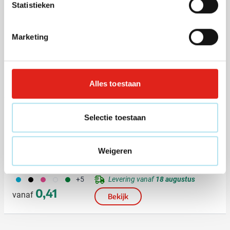
Statistieken
(46)
Lanyard Keyhold | 2,5 cm |
Buckle | Veiligheidssluiting
Marketing
Bedrukken vanaf 125 stuks
001
023
002
004
006
Levering vanaf
11 augustus
+3
Normale prijs
Speciale prijs
0,36
0,45
vanaf
Bekijk
Alles toestaan
(13)
Selectie toestaan
Lanyard Lany
Weigeren
Bedrukken vanaf 1 stuks
033
001
046
002
004
Levering vanaf
18 augustus
+5
0,41
vanaf
Bekijk