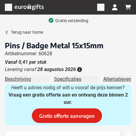
Ga naar de inhoud
Menu openen
Gratis verzending
Terug naar
home
Pins / Badge Metal 15x15mm
Artikelnummer: 60628
Vanaf
0,41
per stuk
Levering vanaf
28 augustus 2026
Details
Beschrijving
Specificaties
Alternatieven
Heeft u advies nodig of wilt u vooraf de prijs kennen?
Vraag een gratis offerte aan en ontvang deze binnen 2
uur.
Gratis offerte aanvragen
Hoofdafbeelding
Klik om afbeelding op volledig scherm te bekijken