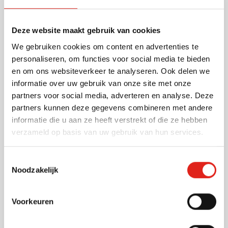
doming.
Lees meer
Deze website maakt gebruik van cookies
We gebruiken cookies om content en advertenties te
Specificaties
personaliseren, om functies voor social media te bieden
Artikelnummer
60628
en om ons websiteverkeer te analyseren. Ook delen we
Gewicht
2 gram
informatie over uw gebruik van onze site met onze
Merk
BusinessTop
partners voor social media, adverteren en analyse. Deze
Materiaal
Metaal
partners kunnen deze gegevens combineren met andere
Afmetingen
1.5 cm x 1.5 cm x 1.1 cm
informatie die u aan ze heeft verstrekt of die ze hebben
(l x b x h)
verzameld op basis van uw gebruik van hun services.
Toestemmingsselectie
Noodzakelijk
Andere klanten kozen ook voor
Voorkeuren
Laagste Prijs Garantie