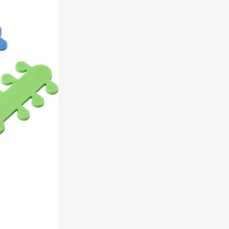
rinkwaren categorie
en & drinken categorie
ome & Wellness categorie
ereedschap & lampen categorie
iligheid categorie
inderen categorie
spiratie categorie
ties & specials categorie