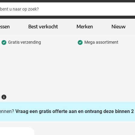
essen
Best verkocht
Merken
Nieuw
Gratis verzending
Mega assortiment
hrijfwaren categorie
eding & textiel categorie
iveaways categorie
CO geschenken categorie
gh-tech & multimedia categorie
6
Details
kelijk & Kantoor categorie
 kennen?
Vraag een gratis offerte aan en ontvang deze binnen 2 
door & vrije tijd categorie
assen & Reizen categorie