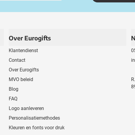
Over Eurogifts
N
Klantendienst
0
Contact
i
Over Eurogifts
MVO beleid
R
8
Blog
FAQ
Logo aanleveren
Personalisatiemethodes
Kleuren en fonts voor druk