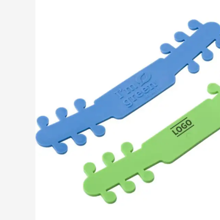
Drinkwaren
Toon submenu voor D
Eten & drinken
Toon submenu voor Et
Home & Wellness
Toon submenu voor H
Gereedschap & lampen
Toon submenu voor G
Veiligheid
Toon submenu voor Ve
Kinderen
Toon submenu voor K
Inspiratie
Toon submenu voor In
Acties & specials
Toon submenu voor Ac