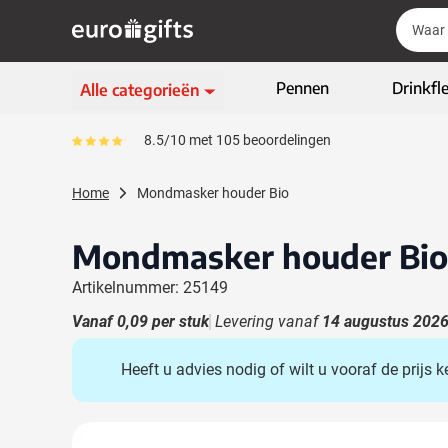
Ga naar de inhoud
Zoek
Zoek
Sla menu over
Pennen
Drinkfl
Alle categorieën
Schrijfwaren
8.5/10 met 105 beoordelingen
Gemiddeld reviewpercentage is 85
Toon submenu voor Sc
Kleding & textiel
Home
Mondmasker houder Bio
Toon submenu voor Kl
Giveaways
Toon submenu voor G
Mondmasker houder Bio
ECO geschenken
Toon submenu voor E
Artikelnummer: 25149
High-tech & multimedia
Toon submenu voor Hi
Vanaf
0,09
per stuk
Levering vanaf
14 augustus 202
Zakelijk & Kantoor
Toon submenu voor Za
Heeft u advies nodig of wilt u vooraf de prijs
Outdoor & vrije tijd
Toon submenu voor Out
Tassen & Reizen
Toon submenu voor T
Hoofdafbeelding
Klik om afbeelding op volledig scherm te bekijken