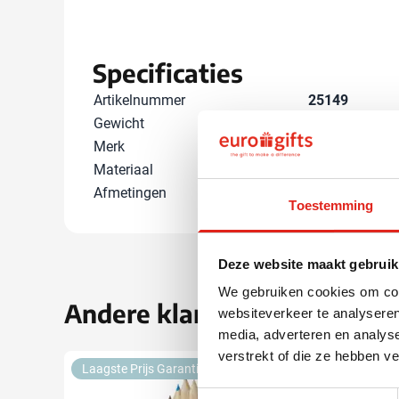
Specificaties
Artikelnummer
25149
Gewicht
4 gram
Merk
IMPRESSION
Materiaal
Suikerriet
Afmetingen
12.5 cm x 2.7 
Toestemming
Deze website maakt gebruik
We gebruiken cookies om cont
Andere klanten kozen ook 
websiteverkeer te analyseren
media, adverteren en analys
verstrekt of die ze hebben v
Laagste Prijs Garantie
Eco
Toestemmingsselectie