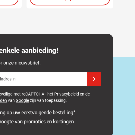
enkele aanbieding!
or onze nieuwsbrief.
adres in
Schrijf u in voor onze 
 beveiligd met reCAPTCHA - het
Privacybeleid
en de
rden
van
Google
zijn van toepassing.
ing op uw eerstvolgende bestelling*
 hoogte van promoties en kortingen