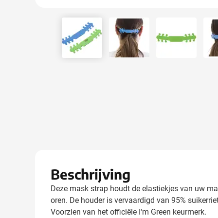
View larger image
View larger image
View larger
Beschrijving
Deze mask strap houdt de elastiekjes van uw mas
oren. De houder is vervaardigd van 95% suikerri
Voorzien van het officiële I'm Green keurmerk.