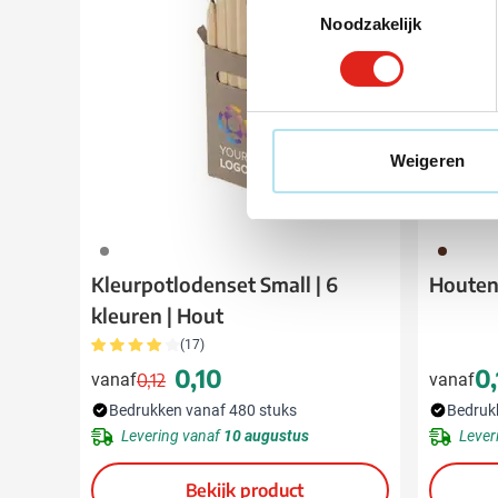
Noodzakelijk
Weigeren
003
011
Kleurpotlodenset Small | 6
Houten 
kleuren | Hout
(17)
0,10
0,
vanaf
0,12
vanaf
Normale prijs
Speciale prijs
Bedrukken vanaf 480 stuks
Bedruk
Levering vanaf
10 augustus
Lever
Bekijk product