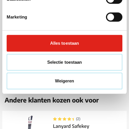
informatie over de bedrukkingsmogelijkheden en
scherpe prijzen voor uw bedrukte relatiegeschenken.
Marketing
Lees meer
Specificaties
Alles toestaan
Artikelnummer
262266
Gewicht
15 gram
Materiaal
Nylon
Selectie toestaan
Afmetingen
13.3 cm x 3 cm (l x b)
Weigeren
Andere klanten kozen ook voor
(2)
Lanyard Safekey