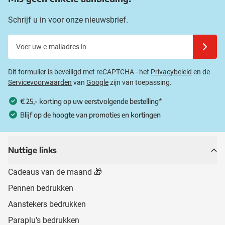
Schrijf u in voor onze nieuwsbrief.
Voer uw e-mailadres in
Schrijf u
Dit formulier is beveiligd met reCAPTCHA - het
Privacybeleid
en de
Servicevoorwaarden
van
Google
zijn van toepassing.
€ 25,- korting op uw eerstvolgende bestelling*
Blijf op de hoogte van promoties en kortingen
Nuttige links
Cadeaus van de maand 🎁
Pennen bedrukken
Aanstekers bedrukken
Paraplu's bedrukken