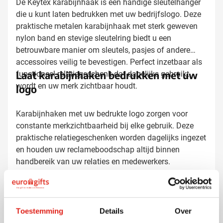
De Keytex karabijnhaak is een handige sleutelhanger
die u kunt laten bedrukken met uw bedrijfslogo. Deze
praktische metalen karabijnhaak met sterk geweven
nylon band en stevige sleutelring biedt u een
betrouwbare manier om sleutels, pasjes of andere
accessoires veilig te bevestigen. Perfect inzetbaar als
Laat karabijnhaken bedrukken met uw
functioneel relatiegeschenk dat dagelijks gebruikt
wordt en uw merk zichtbaar houdt.
logo
Karabijnhaken met uw bedrukte logo zorgen voor
constante merkzichtbaarheid bij elke gebruik. Deze
praktische relatiegeschenken worden dagelijks ingezet
en houden uw reclameboodschap altijd binnen
handbereik van uw relaties en medewerkers.
Waarom kiezen voor deze karabijnhaak
De robuuste metalen constructie gecombineerd met
Toestemming
Details
Over