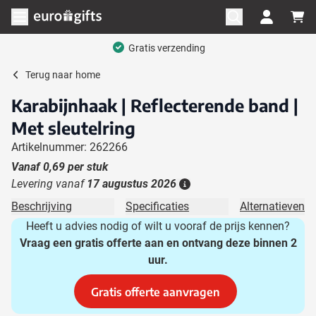
Ga naar de inhoud
Menu openen
Gratis verzending
Terug naar
home
Karabijnhaak | Reflecterende band |
Met sleutelring
Artikelnummer: 262266
Vanaf
0,69
per stuk
Levering vanaf
17 augustus 2026
Details
Beschrijving
Specificaties
Alternatieven
Heeft u advies nodig of wilt u vooraf de prijs kennen?
Vraag een gratis offerte aan en ontvang deze binnen 2
uur.
Gratis offerte aanvragen