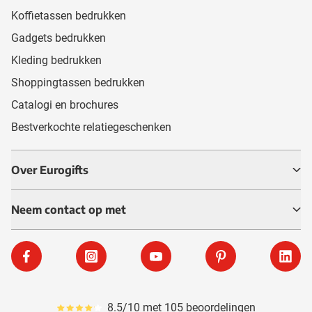
Koffietassen bedrukken
Gadgets bedrukken
Kleding bedrukken
Shoppingtassen bedrukken
Catalogi en brochures
Bestverkochte relatiegeschenken
Over Eurogifts
Neem contact op met
Facebook
Instagram
YouTube
Pinterest
Linke
8.5/10 met 105 beoordelingen
Gemiddeld reviewpercentage is 85