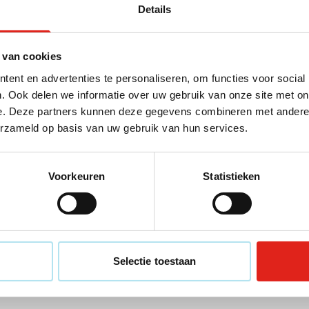
Details
 van cookies
ent en advertenties te personaliseren, om functies voor social
. Ook delen we informatie over uw gebruik van onze site met on
e. Deze partners kunnen deze gegevens combineren met andere i
70
533
005
001
002
004
005
006
+8
+1
erzameld op basis van uw gebruik van hun services.
acx Shiva 750
Bidon Sportrecycle 500 
(12)
(8)
Voorkeuren
Statistieken
10
1,01
vanaf
ken vanaf 100 stuks
Bedrukken vanaf 32 stuks
ing vanaf
31 augustus
Levering vanaf
13 augustus
Bekijk product
Bekijk product
Selectie toestaan