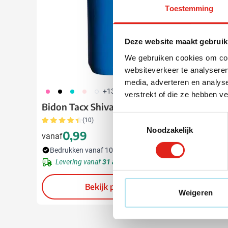
Toestemming
Deze website maakt gebruik
We gebruiken cookies om cont
websiteverkeer te analyseren
media, adverteren en analys
490
001
343
442
970
001
002
9
+13
verstrekt of die ze hebben v
Bidon Tacx Shiva 500
Bidon T
Toestemmingsselectie
(10)
Noodzakelijk
0,99
1,
vanaf
vanaf
Bedrukken vanaf 100 stuks
Bedruk
Levering vanaf
31 augustus
Lever
Bekijk product
Weigeren