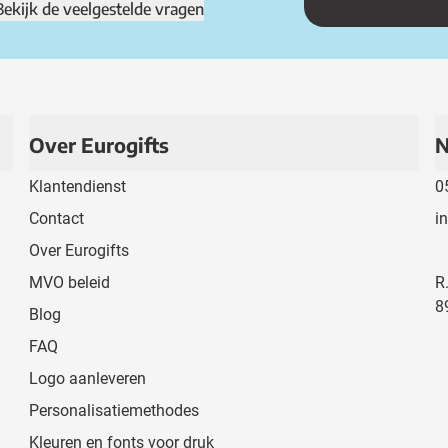
Bekijk de veelgestelde vragen
Over Eurogifts
N
Klantendienst
0
Contact
i
Over Eurogifts
MVO beleid
R
8
Blog
FAQ
Logo aanleveren
Personalisatiemethodes
Kleuren en fonts voor druk