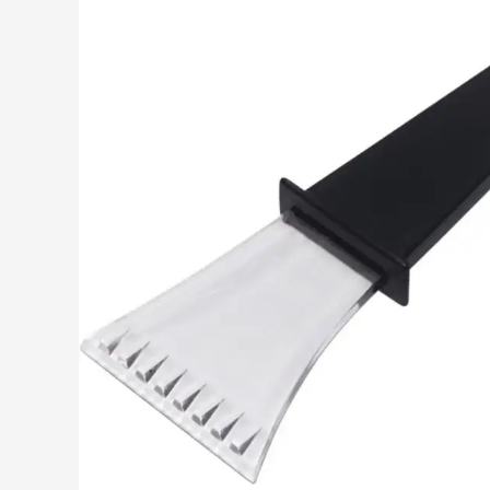
Drinkwaren
Toon submenu voor D
Eten & drinken
Toon submenu voor Et
Home & Wellness
Toon submenu voor H
Gereedschap & lampen
Toon submenu voor G
Veiligheid
Toon submenu voor Ve
Kinderen
Toon submenu voor K
Inspiratie
Toon submenu voor In
Acties & specials
Toon submenu voor Ac