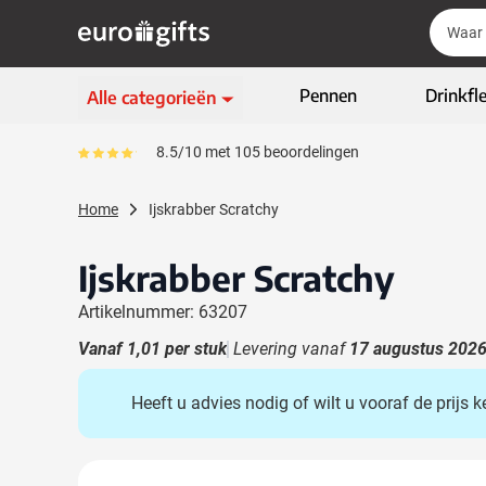
Ga naar de inhoud
Zoek
Zoek
Sla menu over
Pennen
Drinkfl
Alle categorieën
Schrijfwaren
8.5/10 met 105 beoordelingen
Gemiddeld reviewpercentage is 85
Toon submenu voor Sc
Kleding & textiel
Home
Ijskrabber Scratchy
Toon submenu voor Kl
Giveaways
Toon submenu voor G
Ijskrabber Scratchy
ECO geschenken
Toon submenu voor E
Artikelnummer: 63207
High-tech & multimedia
Toon submenu voor Hi
Vanaf
1,01
per stuk
Levering vanaf
17 augustus 202
Zakelijk & Kantoor
Toon submenu voor Za
Heeft u advies nodig of wilt u vooraf de prijs
Outdoor & vrije tijd
Toon submenu voor Out
Tassen & Reizen
Toon submenu voor T
Hoofdafbeelding
Klik om afbeelding op volledig scherm te bekijken