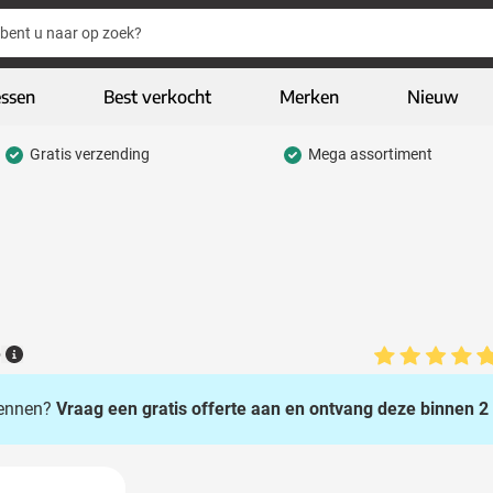
essen
Best verkocht
Merken
Nieuw
Gratis verzending
Mega assortiment
hrijfwaren categorie
eding & textiel categorie
iveaways categorie
CO geschenken categorie
gh-tech & multimedia categorie
6
Details
kelijk & Kantoor categorie
 kennen?
Vraag een gratis offerte aan en ontvang deze binnen 2 
door & vrije tijd categorie
assen & Reizen categorie