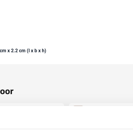
cm x 2.2 cm (l x b x h)
voor
Top