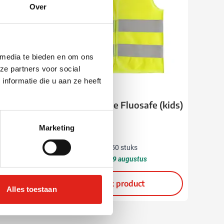
Over
 media te bieden en om ons
ze partners voor social
nformatie die u aan ze heeft
006
ml
Veiligheidshesje Fluosafe (kids)
(4)
Marketing
1,16
vanaf
1,45
Normale prijs
Speciale prijs
Bedrukken vanaf 50 stuks
Levering vanaf
19 augustus
Bekijk product
Alles toestaan