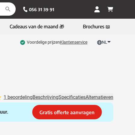
056 31 39 91
Cadeaus van de maand 🎁
Brochures 📖
Voordelige prijzen
Klantenservice
NL
1 beoordeling
Beschrijving
Specificaties
Alternatieven
uur.
Gratis offerte aanvragen