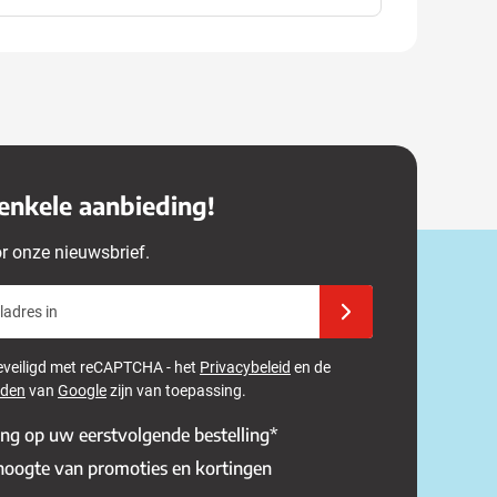
enkele aanbieding!
or onze nieuwsbrief.
adres in
Schrijf u in voor onze 
 beveiligd met reCAPTCHA - het
Privacybeleid
en de
rden
van
Google
zijn van toepassing.
ing op uw eerstvolgende bestelling*
 hoogte van promoties en kortingen