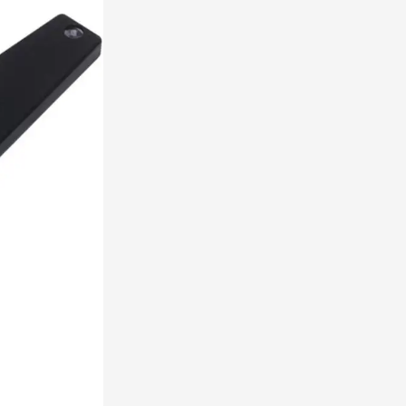
rinkwaren categorie
en & drinken categorie
ome & Wellness categorie
ereedschap & lampen categorie
iligheid categorie
inderen categorie
spiratie categorie
ties & specials categorie