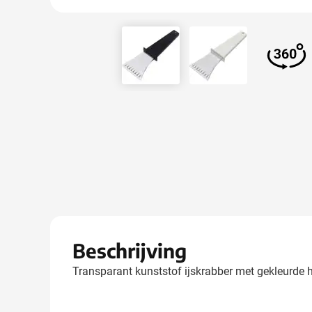
View larger image
View larger image
View 
Beschrijving
Transparant kunststof ijskrabber met gekleurde 