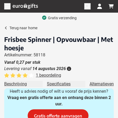
Ga naar de inhoud
Menu openen
Gratis verzending
Terug naar
home
Frisbee Spinner | Opvouwbaar | Met
hoesje
Artikelnummer: 58118
Vanaf
0,27
per stuk
Levering vanaf
14 augustus 2026
Details
1 beoordeling
Beschrijving
Specificaties
Alternatieven
Heeft u advies nodig of wilt u vooraf de prijs kennen?
Vraag een gratis offerte aan en ontvang deze binnen 2
uur.
Gratis offerte aanvragen