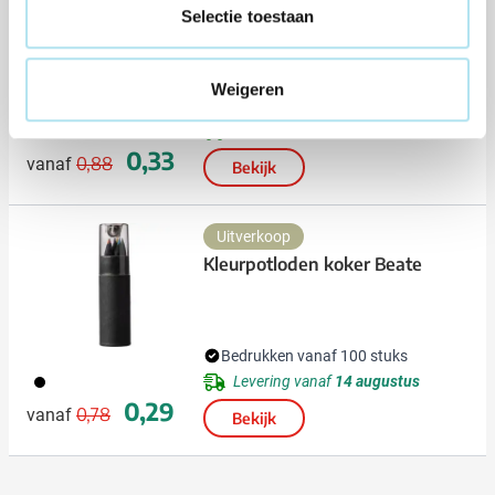
Rugzak Schola | 5 L | Non-
Selectie toestaan
woven | Trekkoord |
Lichtgewicht
Weigeren
Bedrukken vanaf 100 stuks
019
Levering vanaf
18 augustus
Normale prijs
Speciale prijs
0,33
0,88
vanaf
Bekijk
Uitverkoop
Kleurpotloden koker Beate
Bedrukken vanaf 100 stuks
001
Levering vanaf
14 augustus
Normale prijs
Speciale prijs
0,29
0,78
vanaf
Bekijk