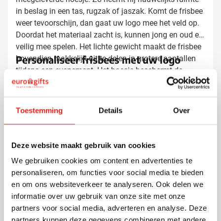
in beslag in een tas, rugzak of jaszak. Komt de frisbee
weer tevoorschijn, dan gaat uw logo mee het veld op.
Doordat het materiaal zacht is, kunnen jong en oud er
veilig mee spelen. Het lichte gewicht maakt de frisbee
Personaliseer frisbees met uw logo
bovendien makkelijk uit te delen in grotere aantallen
tijdens een evenement. Het hoesje beschermt de
frisbee onderweg en houdt hem schoon na een dag in
Bij Eurogifts bedrukken wij het hoesje van uw frisbees
het zand of het gras. Doordat het geheel weinig weegt,
met uw bedrijfslogo, een korte tekst of een slogan. Zo
deelt u de frisbees eenvoudig uit in grotere aantallen.
valt uw merk op wanneer de frisbee wordt opgeborgen
Toestemming
Details
Over
Zo blijft uw merk zichtbaar op het strand, in het park
en wanneer hij weer tevoorschijn komt. Met bijna 50
en tijdens sportieve bedrijfsdagen.
jaar ervaring in bedrukte relatiegeschenken zorgen wij
voor een scherp resultaat. Uw bedrukte frisbees
Deze website maakt gebruik van cookies
Vraag een digitaal voorbeeld
worden snel geleverd tegen scherpe prijzen.
We gebruiken cookies om content en advertenties te
personaliseren, om functies voor social media te bieden
Benieuwd hoe uw logo op het hoesje overkomt? Vraag
en om ons websiteverkeer te analyseren. Ook delen we
een gratis digitaal voorbeeld aan bij Eurogifts en
informatie over uw gebruik van onze site met onze
bekijk het eindresultaat vooraf. Neem contact met ons
partners voor social media, adverteren en analyse. Deze
op voor meer informatie over de mogelijkheden, wij
partners kunnen deze gegevens combineren met andere