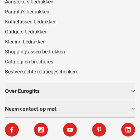
Aanstekers bedrukken
Paraplu's bedrukken
Koffietassen bedrukken
Gadgets bedrukken
Kleding bedrukken
Shoppingtassen bedrukken
Catalogi en brochures
Bestverkochte relatiegeschenken
Over Eurogifts
Neem contact op met
Facebook
Instagram
YouTube
Pinterest
Linke