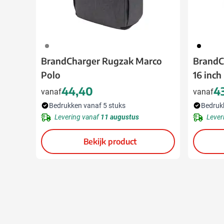
003
001
BrandCharger Rugzak Marco
BrandC
Polo
16 inch
44,40
4
vanaf
vanaf
Bedrukken vanaf 5 stuks
Bedruk
Levering vanaf
11 augustus
Lever
Bekijk product