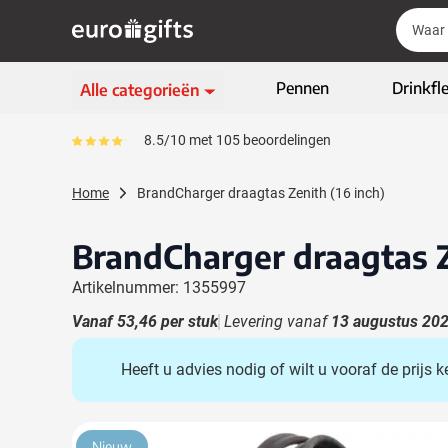
Ga naar de inhoud
Zoek
Zoek
Sla menu over
Pennen
Drinkfl
Alle categorieën
Schrijfwaren
8.5/10 met 105 beoordelingen
Gemiddeld reviewpercentage is 85
Toon submenu voor Sc
Kleding & textiel
Home
BrandCharger draagtas Zenith (16 inch)
Toon submenu voor Kl
Giveaways
Toon submenu voor G
BrandCharger draagtas Z
ECO geschenken
Toon submenu voor E
Artikelnummer: 1355997
High-tech & multimedia
Toon submenu voor Hi
Vanaf
53,46
per stuk
Levering vanaf
13 augustus 20
Zakelijk & Kantoor
Toon submenu voor Za
Heeft u advies nodig of wilt u vooraf de prijs
Outdoor & vrije tijd
Toon submenu voor Out
Tassen & Reizen
Toon submenu voor T
Hoofdafbeelding
Klik om afbeelding op volledig scherm te bekijken
Nieuw