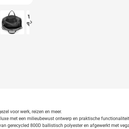
arger image
View larger image
View larger image
View larger image
ezel voor werk, reizen en meer.
luxe met een milieubewust ontwerp en praktische functionaliteit,
 gerecycled 800D ballistisch polyester en afgewerkt met vegani