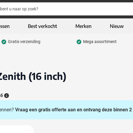
essen
Best verkocht
Merken
Nieuw
Gratis verzending
Mega assortiment
hrijfwaren categorie
eding & textiel categorie
iveaways categorie
enith (16 inch)
CO geschenken categorie
gh-tech & multimedia categorie
26
Details
kelijk & Kantoor categorie
 kennen?
Vraag een gratis offerte aan en ontvang deze binnen 2 
door & vrije tijd categorie
assen & Reizen categorie