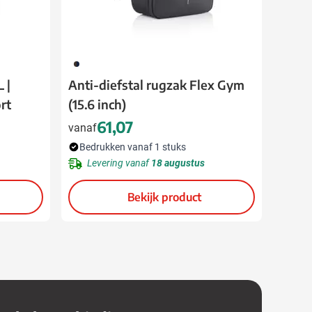
208
 |
Anti-diefstal rugzak Flex Gym
rt
(15.6 inch)
61,07
vanaf
Bedrukken vanaf 1 stuks
Levering vanaf
18 augustus
Bekijk product