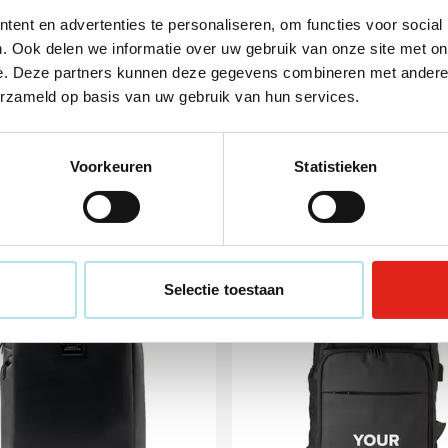
ent en advertenties te personaliseren, om functies voor social
lyester
. Ook delen we informatie over uw gebruik van onze site met on
x 4 cm (l x b x h)
e. Deze partners kunnen deze gegevens combineren met andere i
erzameld op basis van uw gebruik van hun services.
Voorkeuren
Statistieken
voor
Uitverkoop
Selectie toestaan