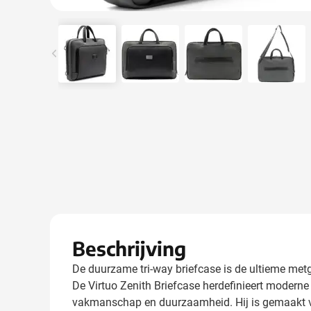
View larger image
View larger image
View larger image
View l
Beschrijving
De duurzame tri-way briefcase is de ultieme metg
De Virtuo Zenith Briefcase herdefinieert moderne 
vakmanschap en duurzaamheid. Hij is gemaakt van