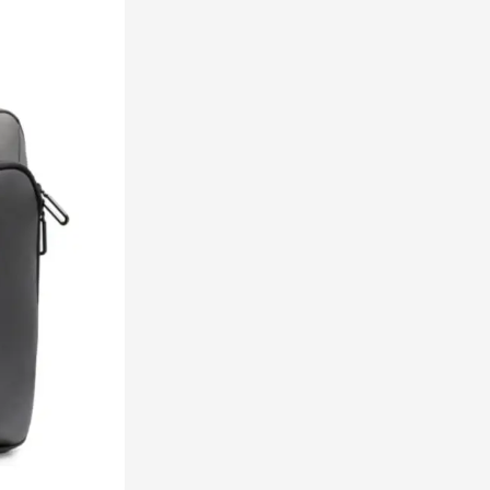
rinkwaren categorie
en & drinken categorie
ome & Wellness categorie
ereedschap & lampen categorie
iligheid categorie
inderen categorie
spiratie categorie
ties & specials categorie