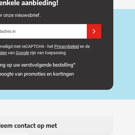
enkele aanbieding!
or onze nieuwsbrief.
adres in
Schrijf u in voor onze 
 beveiligd met reCAPTCHA - het
Privacybeleid
en de
rden
van
Google
zijn van toepassing.
ing op uw eerstvolgende bestelling*
 hoogte van promoties en kortingen
eem contact op met