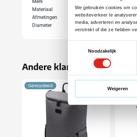
Merk
BrandCharger
We gebruiken cookies om cont
Materiaal
Gerecycled po
websiteverkeer te analyseren
Afmetingen
41 cm x 29 cm 
media, adverteren en analys
Diameter
0 cm
verstrekt of die ze hebben v
Toestemmingsselectie
Noodzakelijk
Andere klanten kozen ook 
Gerecycleerd
Nieuw
Weigeren