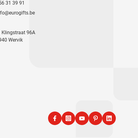
56 31 39 91
nfo@eurogifts.be
. Klingstraat 96A
940 Wervik
Facebook
Instagram
YouTube
Pinterest
LinkedIn