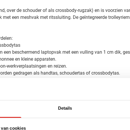
nd, over de schouder of als crossbody-rugzak) en is voorzien va
 met een meshvak met ritssluiting. De geïntegreerde trolleyriem
rdelen:
ossbodytas
n een beschermend laptopvak met een vulling van 1 cm dik, gesc
monnee en kleine apparaten.
oon-werkverplaatsingen en reizen.
orden gedragen als handtas, schoudertas of crossbodytas.
d 800D ballistisch polyester en geaccentueerd met veganistisch l
Details
 van cookies