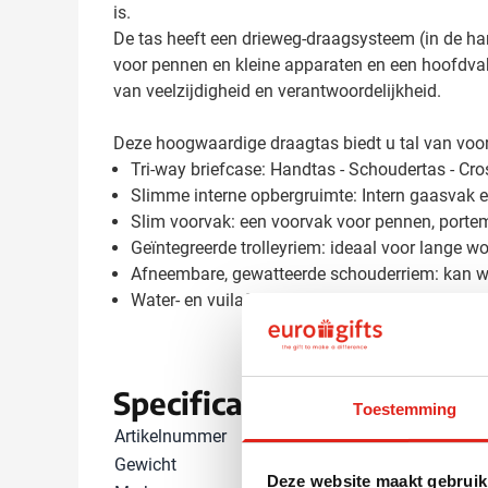
is.
De tas heeft een drieweg-draagsysteem (in de ha
voor pennen en kleine apparaten en een hoofdvak
van veelzijdigheid en verantwoordelijkheid.
Deze hoogwaardige draagtas biedt u tal van voo
Tri-way briefcase: Handtas - Schoudertas - Cr
Slimme interne opbergruimte: Intern gaasvak e
Slim voorvak: een voorvak voor pennen, porte
Geïntegreerde trolleyriem: ideaal voor lange w
Afneembare, gewatteerde schouderriem: kan w
Water- en vuilafstotende materialen: gerecycle
Specificaties
Toestemming
Artikelnummer
1355997
Gewicht
680 gram
Deze website maakt gebruik