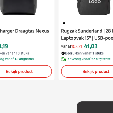
001
harger Draagtas Nexus
Rugzak Sunderland | 28 L
Laptopvak 15" | USB-poo
3,19
41,03
vanaf
105,21
Normale prijs
Speciale prijs
ken vanaf 10 stuks
Bedrukken vanaf 1 stuks
ing vanaf
13 augustus
Levering vanaf
17 augustus
Bekijk product
Bekijk product