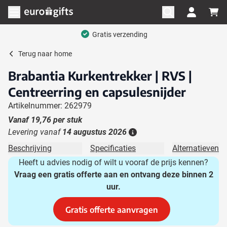
Ga naar de inhoud
Menu openen
Gratis verzending
Terug naar
home
Brabantia Kurkentrekker | RVS |
Centreerring en capsulesnijder
Artikelnummer: 262979
Vanaf
19,76
per stuk
Levering vanaf
14 augustus 2026
Details
Beschrijving
Specificaties
Alternatieven
Heeft u advies nodig of wilt u vooraf de prijs kennen?
Vraag een gratis offerte aan en ontvang deze binnen 2
uur.
Gratis offerte aanvragen