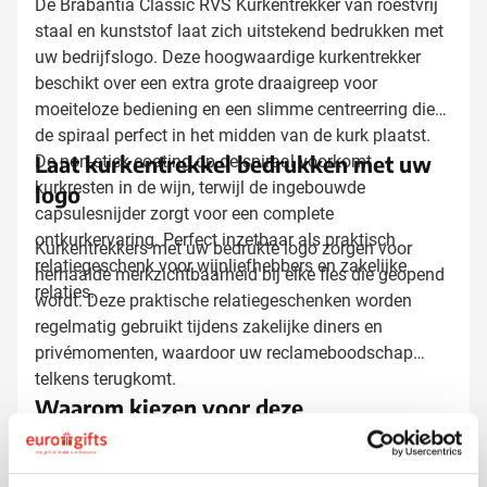
De Brabantia Classic RVS Kurkentrekker van roestvrij
staal en kunststof laat zich uitstekend bedrukken met
uw bedrijfslogo. Deze hoogwaardige kurkentrekker
beschikt over een extra grote draaigreep voor
moeiteloze bediening en een slimme centreerring die
de spiraal perfect in het midden van de kurk plaatst.
Laat kurkentrekkel bedrukken met uw
De non-stick coating op de spiraal voorkomt
kurkresten in de wijn, terwijl de ingebouwde
logo
capsulesnijder zorgt voor een complete
ontkurkervaring. Perfect inzetbaar als praktisch
Kurkentrekkers met uw bedrukte logo zorgen voor
relatiegeschenk voor wijnliefhebbers en zakelijke
herhaalde merkzichtbaarheid bij elke fles die geopend
relaties.
wordt. Deze praktische relatiegeschenken worden
regelmatig gebruikt tijdens zakelijke diners en
privémomenten, waardoor uw reclameboodschap
telkens terugkomt.
Waarom kiezen voor deze
kurkentrekker