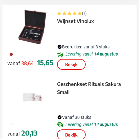
(1)
Wijnset Vinolux
Bedrukken vanaf 3 stuks
011
Levering vanaf
14 augustus
Normale prijs
Speciale prijs
15,65
38,64
vanaf
Bekijk
Geschenkset Rituals Sakura
Small
Vanaf 30 stuks
002
Levering vanaf
14 augustus
20,13
vanaf
Bekijk