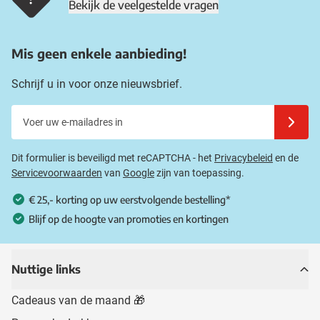
Bekijk de veelgestelde vragen
Mis geen enkele aanbieding!
Schrijf u in voor onze nieuwsbrief.
Voer uw e-mailadres in
Schrijf u
Dit formulier is beveiligd met reCAPTCHA - het
Privacybeleid
en de
Servicevoorwaarden
van
Google
zijn van toepassing.
€ 25,- korting op uw eerstvolgende bestelling*
Blijf op de hoogte van promoties en kortingen
Nuttige links
Cadeaus van de maand 🎁