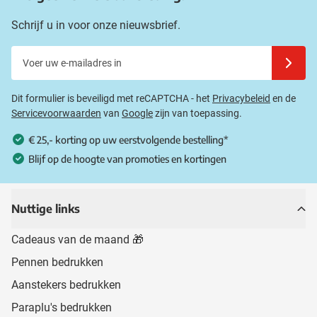
Schrijf u in voor onze nieuwsbrief.
Voer uw e-mailadres in
Schrijf u
Dit formulier is beveiligd met reCAPTCHA - het
Privacybeleid
en de
Servicevoorwaarden
van
Google
zijn van toepassing.
€ 25,- korting op uw eerstvolgende bestelling*
Blijf op de hoogte van promoties en kortingen
Nuttige links
Cadeaus van de maand 🎁
Pennen bedrukken
Aanstekers bedrukken
Paraplu's bedrukken