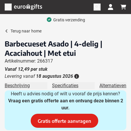
Ga naar de inhoud
Menu openen
Gratis verzending
Terug naar
home
Barbecueset Asado | 4-delig |
Acaciahout | Met etui
Artikelnummer: 266317
Vanaf
12,49
per stuk
Levering vanaf
18 augustus 2026
Details
Beschrijving
Specificaties
Alternatieven
Heeft u advies nodig of wilt u vooraf de prijs kennen?
Vraag een gratis offerte aan en ontvang deze binnen 2
uur.
Gratis offerte aanvragen