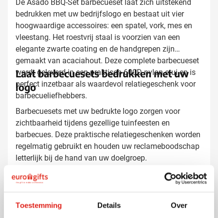
De Asado BBQ-Set barbecueset laat zich uitstekend
bedrukken met uw bedrijfslogo en bestaat uit vier
hoogwaardige accessoires: een spatel, vork, mes en
vleestang. Het roestvrij staal is voorzien van een
elegante zwarte coating en de handgrepen zijn
gemaakt van acaciahout. Deze complete barbecueset
Laat barbecuesets bedrukken met uw
wordt geleverd in een praktisch 600D nylon etui en is
perfect inzetbaar als waardevol relatiegeschenk voor
logo
barbecueliefhebbers.
Barbecuesets met uw bedrukte logo zorgen voor
zichtbaarheid tijdens gezellige tuinfeesten en
barbecues. Deze praktische relatiegeschenken worden
regelmatig gebruikt en houden uw reclameboodschap
letterlijk bij de hand van uw doelgroep.
Waarom kiezen voor deze barbecueset
Toestemming
Details
Over
De vier essentiële barbecueaccessoires zijn