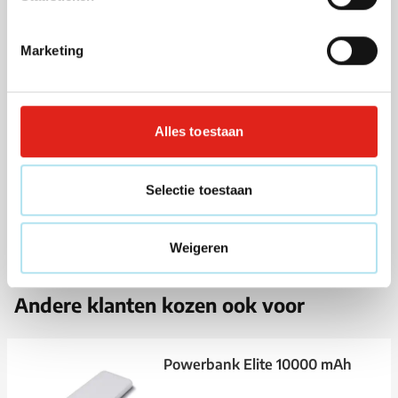
scherpe prijzen voor uw bedrukte relatiegeschenken.
Lees meer
Marketing
Specificaties
Artikelnummer
266317
Alles toestaan
Gewicht
840 gram
Materiaal
Acacia hout, RVS
Afmetingen
44 cm x 16 cm x 6 cm (l x
Selectie toestaan
b x h)
Weigeren
Andere klanten kozen ook voor
Powerbank Elite 10000 mAh