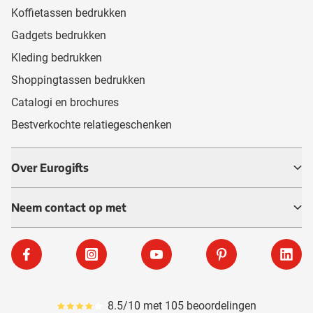
Koffietassen bedrukken
Gadgets bedrukken
Kleding bedrukken
Shoppingtassen bedrukken
Catalogi en brochures
Bestverkochte relatiegeschenken
Over Eurogifts
Neem contact op met
Facebook
Instagram
YouTube
Pinterest
Linke
8.5/10 met 105 beoordelingen
Gemiddeld reviewpercentage is 85