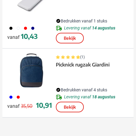
Bedrukken vanaf 1 stuks
001
002
008
307
Levering vanaf
14 augustus
10,43
vanaf
Bekijk
(1)
Picknick rugzak Giardini
Bedrukken vanaf 4 stuks
005
008
Levering vanaf
18 augustus
Normale prijs
Speciale prijs
10,91
35,50
vanaf
Bekijk