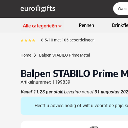
Ga naar de inhoud
Zoek
Zoek
Sla menu over
Pennen
Drinkfl
Alle categorieën
Schrijfwaren
8.5/10 met 105 beoordelingen
Gemiddeld reviewpercentage is 85
Toon submenu voor Sc
Kleding & textiel
Home
Balpen STABILO Prime Metal
Toon submenu voor Kl
Giveaways
Toon submenu voor G
Balpen STABILO Prime M
ECO geschenken
Toon submenu voor E
Artikelnummer: 1199839
High-tech & multimedia
Toon submenu voor Hi
Vanaf
11,23
per stuk
Levering vanaf
31 augustus 20
Zakelijk & Kantoor
Toon submenu voor Za
Heeft u advies nodig of wilt u vooraf de prijs
Outdoor & vrije tijd
Toon submenu voor Out
Tassen & Reizen
Toon submenu voor T
Hoofdafbeelding
Klik om afbeelding op volledig scherm te bekijken