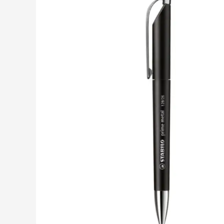
Drinkwaren
Toon submenu voor D
Eten & drinken
Toon submenu voor Et
Home & Wellness
Toon submenu voor H
Gereedschap & lampen
Toon submenu voor G
Veiligheid
Toon submenu voor Ve
Kinderen
Toon submenu voor K
Inspiratie
Toon submenu voor In
Acties & specials
Toon submenu voor Ac