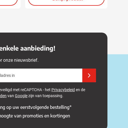
enkele aanbieding!
or onze nieuwsbrief.
adres in
Schrijf u in voor onze 
 beveiligd met reCAPTCHA - het
Privacybeleid
en de
rden
van
Google
zijn van toepassing.
ing op uw eerstvolgende bestelling*
 hoogte van promoties en kortingen