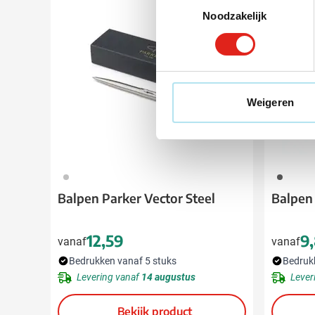
Noodzakelijk
Weigeren
032
001
Balpen Parker Vector Steel
Balpen
12,59
9
vanaf
vanaf
Bedrukken vanaf 5 stuks
Bedruk
Levering vanaf
14 augustus
Lever
Bekijk product