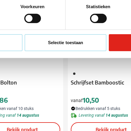
Voorkeuren
Statistieken
Selectie toestaan
011
 Bolton
Schrijfset Bamboostic
,86
10,50
vanaf
ken vanaf 10 stuks
Bedrukken vanaf 5 stuks
ing vanaf
14 augustus
Levering vanaf
14 augustus
Bekijk product
Bekijk product