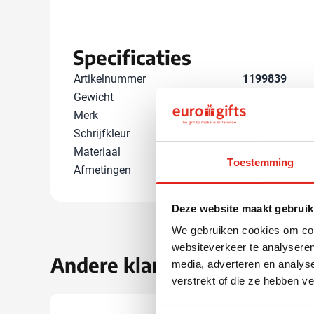
Specificaties
Artikelnummer
1199839
Gewicht
33 gram
Merk
Stabilo
Schrijfkleur
Blauw
Materiaal
Metaal
Toestemming
Afmetingen
14.4 cm x 1.2 
Deze website maakt gebruik
We gebruiken cookies om cont
websiteverkeer te analyseren
Andere klanten kozen ook 
media, adverteren en analys
verstrekt of die ze hebben v
Toestemmingsselectie