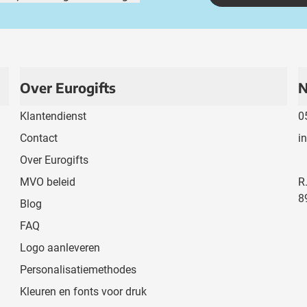
Over Eurogifts
N
Klantendienst
0
Contact
i
Over Eurogifts
MVO beleid
R
8
Blog
FAQ
Logo aanleveren
Personalisatiemethodes
Kleuren en fonts voor druk