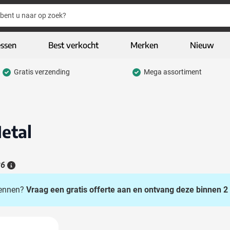
essen
Best verkocht
Merken
Nieuw
Gratis verzending
Mega assortiment
hrijfwaren categorie
eding & textiel categorie
iveaways categorie
etal
CO geschenken categorie
gh-tech & multimedia categorie
26
Details
kelijk & Kantoor categorie
 kennen?
Vraag een gratis offerte aan en ontvang deze binnen 2 
door & vrije tijd categorie
assen & Reizen categorie