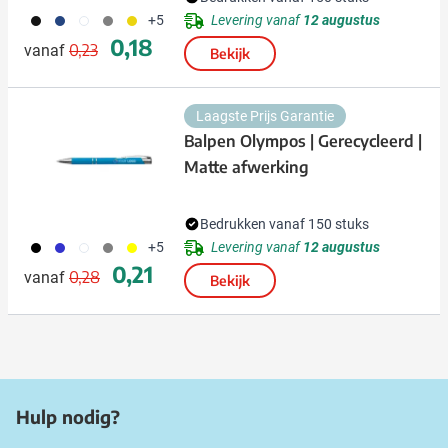
001
023
002
003
006
Levering vanaf
12 augustus
+5
Normale prijs
Speciale prijs
0,18
0,23
vanaf
Bekijk
Laagste Prijs Garantie
Balpen Olympos | Gerecycleerd |
Matte afwerking
Bedrukken vanaf 150 stuks
001
023
002
003
006
Levering vanaf
12 augustus
+5
Normale prijs
Speciale prijs
0,21
0,28
vanaf
Bekijk
Hulp nodig?