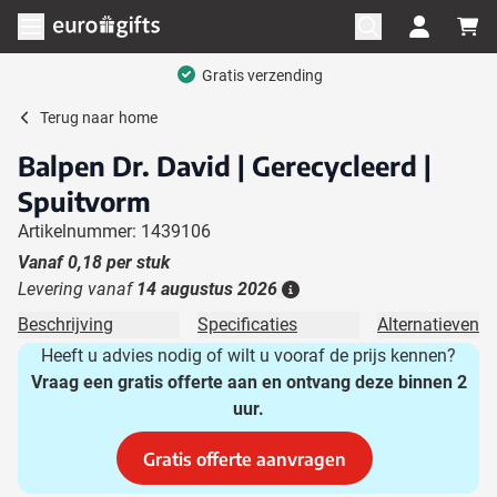
Ga naar de inhoud
Menu openen
Gratis verzending
Terug naar
home
Balpen Dr. David | Gerecycleerd |
Spuitvorm
Artikelnummer: 1439106
Vanaf
0,18
per stuk
Levering vanaf
14 augustus 2026
Details
Beschrijving
Specificaties
Alternatieven
Heeft u advies nodig of wilt u vooraf de prijs kennen?
Vraag een gratis offerte aan en ontvang deze binnen 2
uur.
Gratis offerte aanvragen