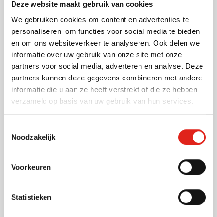
Deze website maakt gebruik van cookies
touchscreen stylus maakt hem geschikt voor zowel
We gebruiken cookies om content en advertenties te
Personaliseer pennen met uw logo
papierwerk als digitale dossiers, wat naadloos
personaliseren, om functies voor social media te bieden
aansluit bij moderne zorginstellingen waar papier en
Bij Eurogifts kunt u deze gerecycleerde balpennen
en om ons websiteverkeer te analyseren. Ook delen we
scherm dagelijks samengaan.
voorzien van uw bedrijfslogo of reclameboodschap.
informatie over uw gebruik van onze site met onze
Met bijna 50 jaar ervaring in het bedrukken van
partners voor social media, adverteren en analyse. Deze
relatiegeschenken zorgen wij voor een kwalitatieve
partners kunnen deze gegevens combineren met andere
afwerking die uw professionaliteit uitstraalt. Uw
informatie die u aan ze heeft verstrekt of die ze hebben
bedrukte pennen worden snel geleverd tegen scherpe
verzameld op basis van uw gebruik van hun services.
Vraag een digitaal voorbeeld
prijzen.
Wilt u zien hoe uw logo eruit ziet op deze originele
Toestemmingsselectie
balpen? Vraag dan een gratis digitale drukproef aan
Noodzakelijk
bij Eurogifts. Neem contact met ons op voor meer
informatie over de bedrukkingsmogelijkheden en
scherpe prijzen voor uw bedrukte relatiegeschenken.
Voorkeuren
Lees meer
Statistieken
Specificaties