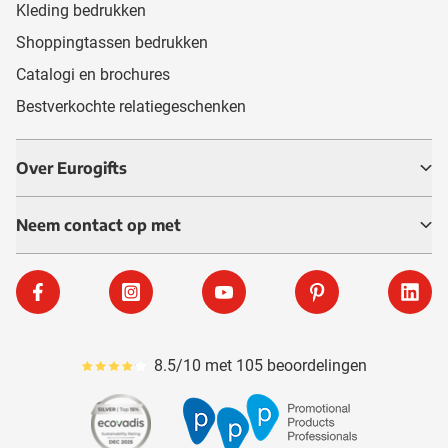
Kleding bedrukken
Shoppingtassen bedrukken
Catalogi en brochures
Bestverkochte relatiegeschenken
Over Eurogifts
Neem contact op met
Facebook
Instagram
YouTube
Pinterest
Linke
8.5/10 met 105 beoordelingen
Gemiddeld reviewpercentage is 85