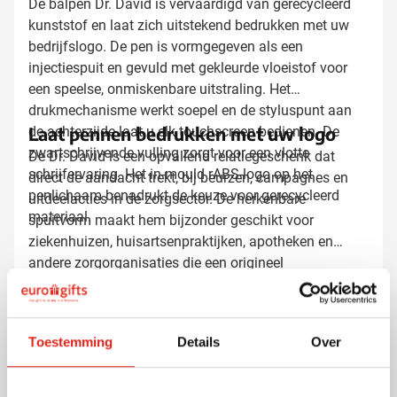
De balpen Dr. David is vervaardigd van gerecycleerd
kunststof en laat zich uitstekend bedrukken met uw
bedrijfslogo. De pen is vormgegeven als een
injectiespuit en gevuld met gekleurde vloeistof voor
een speelse, onmiskenbare uitstraling. Het
drukmechanisme werkt soepel en de styluspunt aan
Laat pennen bedrukken met uw logo
de achterzijde laat u elk touchscreen bedienen. De
zwartschrijvende vulling zorgt voor een vlotte
De Dr. David is een opvallend relatiegeschenk dat
schrijfervaring. Het in-mould rABS-logo op het
direct de aandacht trekt, bij beurzen, campagnes en
penlichaam benadrukt de keuze voor gerecycleerd
uitdeelacties in de zorgsector. De herkenbare
materiaal.
spuitvorm maakt hem bijzonder geschikt voor
ziekenhuizen, huisartsenpraktijken, apotheken en
andere zorgorganisaties die een origineel
Waarom kiezen voor deze balpen
promotieartikel zoeken met hun logo.
De Dr. David is vervaardigd van gerecycleerd kunststof
en combineert een opvallend spuitontwerp met
Toestemming
Details
Over
praktische functionaliteit. De gekleurde vloeistof in het
transparante spuitgedeelte maakt de pen meteen
herkenbaar. De dubbele functionaliteit als balpen én