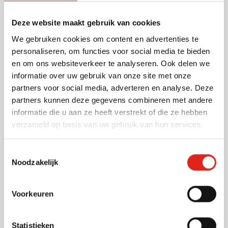
het badderen. Niet alleen staat een baby badjas
prachtig en zeer stijlvol, ze zijn ook nog eens erg
Deze website maakt gebruik van cookies
praktisch door het vocht opnemende badstof
Lees meer
We gebruiken cookies om content en advertenties te
materiaal. Deze badstof badjas is Oeko-Tex Standard
personaliseren, om functies voor social media te bieden
100 gecertificeerd en is geschikt voor baby's van 0 tot
Specificaties
en om ons websiteverkeer te analyseren. Ook delen we
12 maanden. Wanneer u de baby badjas laat
Artikelnummer
23355
informatie over uw gebruik van onze site met onze
bedrukken met uw bedrijfsnaam en/of logo, weet u
partners voor social media, adverteren en analyse. Deze
Gewicht
275 gram
zeker dat u opvalt! Uw bedrijfsgegevens zullen via
partners kunnen deze gegevens combineren met andere
Materiaal
Katoen
borduring in 1-12 kleuren op de badjas geplaatst
informatie die u aan ze heeft verstrekt of die ze hebben
Grammage
220 gr/m²
worden. Met dit geschenk bent u in het bezit van een
verzameld op basis van uw gebruik van hun services.
mooie reclamedrager voor uw bedrijf waar uw relaties
gegarandeerd dankbaar gebruik van zullen maken! Dit
Toestemmingsselectie
product is gemaakt in Europa. Bestel snel!!!
Noodzakelijk
Andere klanten kozen ook voor
Voorkeuren
Gerecycleerd
Cadeauset Lunch Emerald
Statistieken