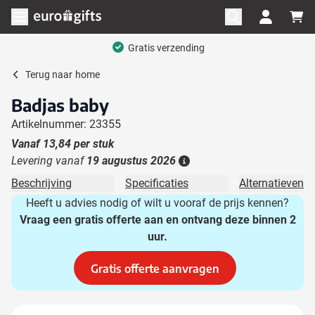
Ga naar de inhoud
Menu openen
Gratis verzending
Terug naar
home
Badjas baby
Artikelnummer: 23355
Vanaf
13,84
per stuk
Levering vanaf
19 augustus 2026
Details
Beschrijving
Specificaties
Alternatieven
Heeft u advies nodig of wilt u vooraf de prijs kennen?
Vraag een gratis offerte aan en ontvang deze binnen 2
uur.
Gratis offerte aanvragen
Hoofdafbeelding
Klik om afbeelding op volledig scherm te bekijken