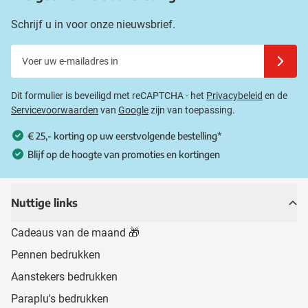
Schrijf u in voor onze nieuwsbrief.
Voer uw e-mailadres in
Schrijf u
Dit formulier is beveiligd met reCAPTCHA - het
Privacybeleid
en de
Servicevoorwaarden
van
Google
zijn van toepassing.
€ 25,- korting op uw eerstvolgende bestelling*
Blijf op de hoogte van promoties en kortingen
Nuttige links
Cadeaus van de maand 🎁
Pennen bedrukken
Aanstekers bedrukken
Paraplu's bedrukken