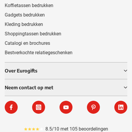
Koffietassen bedrukken
Gadgets bedrukken
Kleding bedrukken
Shoppingtassen bedrukken
Catalogi en brochures
Bestverkochte relatiegeschenken
Over Eurogifts
Neem contact op met
Facebook
Instagram
YouTube
Pinterest
Linke
8.5/10 met 105 beoordelingen
Gemiddeld reviewpercentage is 85