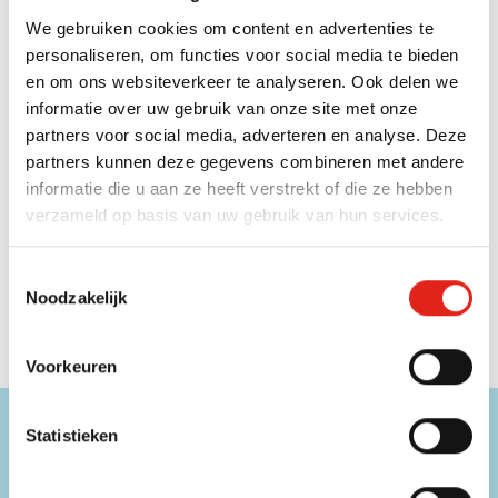
We gebruiken cookies om content en advertenties te
Een laatste topper binnen de
personeelsgeschenken
is
personaliseren, om functies voor social media te bieden
bedrukte kledij
.
T-shirts
zijn hier de absolute favoriet, maar
en om ons websiteverkeer te analyseren. Ook delen we
ook
sweaters
,
petten
en
bodywarmers
scoren altijd. Geen
informatie over uw gebruik van onze site met onze
enkel product wordt immers zo vaak gebruikt als de kledij
partners voor social media, adverteren en analyse. Deze
die we dragen. Door deze te bedrukken met uw naam of
partners kunnen deze gegevens combineren met andere
logo krijgt u meer visibiliteit en uw werknemers maken
informatie die u aan ze heeft verstrekt of die ze hebben
maar al te graag gebruik van dit geschenk.
verzameld op basis van uw gebruik van hun services.
Wilt u meer weten over onze
geschenken voor uw
Toestemmingsselectie
personeel
? Of kunnen we u helpen bij het kiezen van het
Noodzakelijk
perfecte
personeelscadeau
? Aarzel dan niet om
contact
met ons op te nemen
.
Voorkeuren
Hulp nodig?
Statistieken
Onze medewerkers zijn beschikbaar op onderstaande