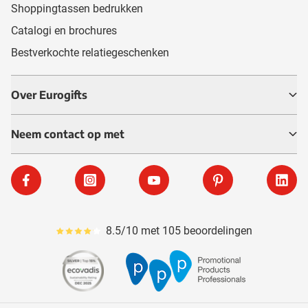
Shoppingtassen bedrukken
Catalogi en brochures
Bestverkochte relatiegeschenken
Over Eurogifts
Neem contact op met
Facebook
Instagram
YouTube
Pinterest
Linke
8.5/10 met 105 beoordelingen
Gemiddeld reviewpercentage is 85