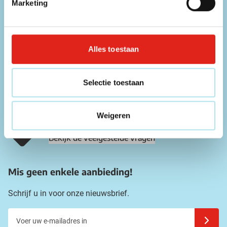
contactgegevens!
Marketing
Telefoon
056 31 39 91
Alles toestaan
Chat
Direct contact met een medewerker
Selectie toestaan
E-mailadres
info@eurogifts.be
Weigeren
FAQ
Bekijk de veelgestelde vragen
Mis geen enkele aanbieding!
Schrijf u in voor onze nieuwsbrief.
Voer uw e-mailadres in
Schrijf u