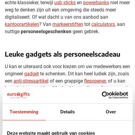
echte klassieker, terwijl
usb sticks
en
powerbanks
niet meer
weg te denken zijn uit een omgeving die steeds meer
digitaliseert. Of wat dacht u van ons aanbod aan
kantoorartikelen
? Van
markeerstiften
tot
calculators
, aan
nuttige
personeelsgeschenken
geen gebrek.
Leuke gadgets als personeelscadeau
U kan er uiteraard ook voor kiezen om uw medewerkers een
origineel
gadget
te schenken. Dit kan heel ludiek zijn, zoals
een
anti-stressartikel
of een grappige
flesopener
, of u kan
hen plezieren met heerlijke koekjes, pralines of
snoepgoed
.
Ook deze
geschenken voor uw personeel
kan u allemaal
naar wens laten bedrukken.
Toestemming
Details
Over
Personeelsgeschenken die uw
visibiliteit vergroten
Deze website maakt gebruik van cookies