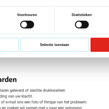
Voorkeuren
Statistieken
na ontvangst van uw goedkeuring van de drukproef (tenzij ande
en aan. Levering is gratis voor alle andere orders binnen België.
Selectie toestaan
binnen
15 dagen
na de factuurdatum. In uitzonderlijke gevallen vr
arden
aren geleverd of slechte drukkwaliteit:
lding van uw klacht.
of e-mail ons een foto of filmpje van het probleem.
op en zoeken wij samen met u naar een oplossing.