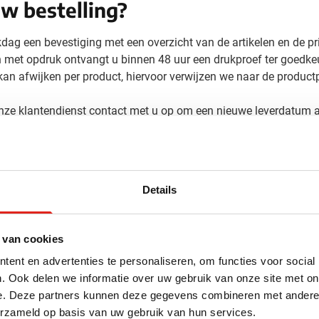
w bestelling?
kdag een bevestiging met een overzicht van de artikelen en de pr
n met opdruk ontvangt u binnen 48 uur een drukproef ter goedke
kan afwijken per product, hiervoor verwijzen we naar de productp
 onze klantendienst contact met u op om een nieuwe leverdatum a
en
Details
le relatiegeschenken en promotieartikelen tegen scherpe prijzen
vanceerde technieken en machines.
 van cookies
te inkt en geven wij het geschenk een noodzakelijke voorbehan
ent en advertenties te personaliseren, om functies voor social
. Ook delen we informatie over uw gebruik van onze site met on
in-house bedrukking zorgen voor een snelle verwerking van uw b
e. Deze partners kunnen deze gegevens combineren met andere i
erzameld op basis van uw gebruik van hun services.