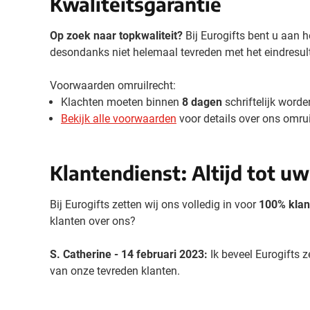
Kwaliteitsgarantie
Drinkwaren
Toon submenu voor D
Eten & drinken
Op zoek naar topkwaliteit?
Bij Eurogifts bent u aan h
Toon submenu voor Et
desondanks niet helemaal tevreden met het eindresu
Home & Wellness
Toon submenu voor H
Voorwaarden omruilrecht:
Gereedschap & lampen
Klachten moeten binnen
8 dagen
schriftelijk word
Toon submenu voor G
Veiligheid
Bekijk alle voorwaarden
voor details over ons omrui
Toon submenu voor Ve
Kinderen
Toon submenu voor K
Klantendienst: Altijd tot uw
Inspiratie
Toon submenu voor In
Acties & specials
Bij Eurogifts zetten wij ons volledig in voor
100% klan
Toon submenu voor Ac
klanten over ons?
S. Catherine - 14 februari 2023:
Ik beveel Eurogifts 
van onze tevreden klanten.