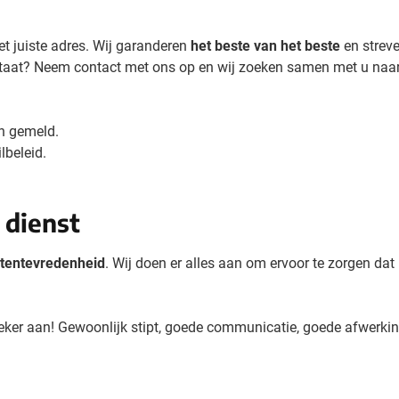
rinkwaren categorie
et juiste adres. Wij garanderen
het beste van het beste
en streve
en & drinken categorie
ltaat? Neem contact met ons op en wij zoeken samen met u naar
ome & Wellness categorie
en gemeld.
ereedschap & lampen categorie
lbeleid.
iligheid categorie
inderen categorie
 dienst
spiratie categorie
tentevredenheid
. Wij doen er alles aan om ervoor te zorgen d
ties & specials categorie
zeker aan! Gewoonlijk stipt, goede communicatie, goede afwerking