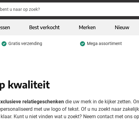
essen
Best verkocht
Merken
Nieuw
Gratis verzending
Mega assortiment
hrijfwaren categorie
eding & textiel categorie
iveaways categorie
p kwaliteit
CO geschenken categorie
gh-tech & multimedia categorie
 exclusieve relatiegeschenken
die uw merk in de kijker zetten. 
epersonaliseerd met uw logo of tekst. Of u nu zoekt naar zakelij
kelijk & Kantoor categorie
u klaar. Kunt u niet vinden wat u zoekt? Neem contact met ons op
door & vrije tijd categorie
assen & Reizen categorie