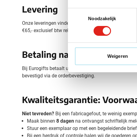
Levering
Toestemmingsselectie
Noodzakelijk
Onze leveringen vinden plaats binnen
10 werkdagen
€65,- exclusief btw rekenen wij €20,- behandelingskost
Betaling na levering
Weigeren
Bij Eurogifts betaalt u standaard per overschrijving 
bevestigd via de orderbevestiging.
Kwaliteitsgarantie: Voorwa
Niet tevreden?
Bij een fabricagefout, te weinig exempl
Maak binnen
8 dagen
na ontvangst schriftelijk me
Stuur een exemplaar op met een begeleidende brief 
Bij een herdruk of controle halen wij de goederen 