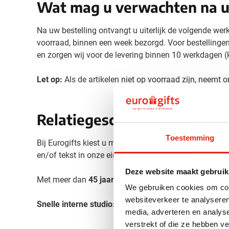
Wat mag u verwachten na u
Na uw bestelling ontvangt u uiterlijk de volgende wer
voorraad, binnen een week bezorgd. Voor bestellinge
en zorgen wij voor de levering binnen 10 werkdagen (
Let op:
Als de artikelen niet op voorraad zijn, neemt
Relatiegeschenken bedrukk
Toestemming
Bij Eurogifts kiest u met vertrouwen de meest origine
en/of tekst in onze eigen ateliers, met de meest gea
Deze website maakt gebruik
Met meer dan
45 jaar ervaring
zorgen wij voor de bes
We gebruiken cookies om cont
websiteverkeer te analyseren
Snelle interne studio:
Onze interne ontwerpstudio en 
media, adverteren en analys
verstrekt of die ze hebben v