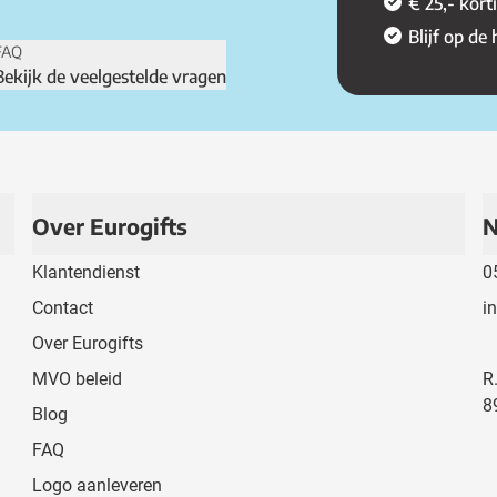
€ 25,- kort
Blijf op de
FAQ
Bekijk de veelgestelde vragen
Over Eurogifts
N
Klantendienst
0
Contact
i
Over Eurogifts
MVO beleid
R
8
Blog
FAQ
Logo aanleveren