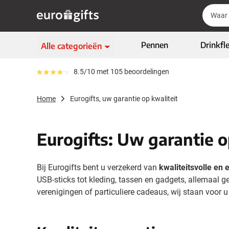
Ga naar de inhoud
Zoek
Zoek
Sla menu over
Pennen
Drinkfl
Alle categorieën
Schrijfwaren
8.5/10 met 105 beoordelingen
Gemiddeld reviewpercentage is 85
Toon submenu voor Sc
Kleding & textiel
Home
Eurogifts, uw garantie op kwaliteit
Toon submenu voor Kl
Giveaways
Toon submenu voor G
ECO geschenken
Eurogifts: Uw garantie o
Toon submenu voor E
High-tech & multimedia
Toon submenu voor Hi
Bij Eurogifts bent u verzekerd van
kwaliteitsvolle en
Zakelijk & Kantoor
USB-sticks tot kleding, tassen en gadgets, allemaal g
Toon submenu voor Za
Outdoor & vrije tijd
verenigingen of particuliere cadeaus, wij staan voor 
Toon submenu voor Out
Tassen & Reizen
Toon submenu voor T