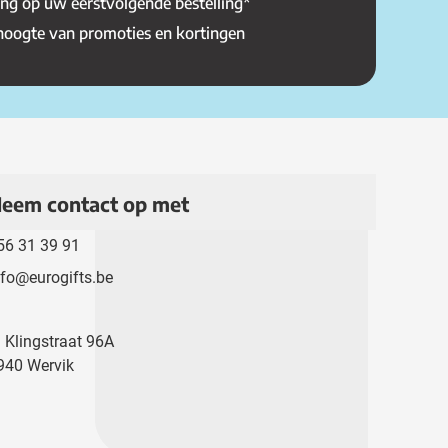
ing op uw eerstvolgende bestelling*
 hoogte van promoties en kortingen
eem contact op met
56 31 39 91
nfo@eurogifts.be
. Klingstraat 96A
940 Wervik