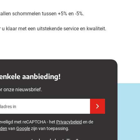
ntallen schommelen tussen +5% en -5%.
 u klaar met een uitstekende service en kwaliteit.
enkele aanbieding!
or onze nieuwsbrief.
adres in
Schrijf u in voor onze 
 beveiligd met reCAPTCHA - het
Privacybeleid
en de
rden
van
Google
zijn van toepassing.