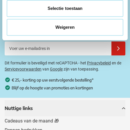
Bekijk de veelgestelde vragen
Selectie toestaan
Mis geen enkele aanbieding!
Weigeren
Schrijf u in voor onze nieuwsbrief.
Voer uw e-mailadres in
Schrijf u
Dit formulier is beveiligd met reCAPTCHA - het
Privacybeleid
en de
Servicevoorwaarden
van
Google
zijn van toepassing.
€ 25,- korting op uw eerstvolgende bestelling*
Blijf op de hoogte van promoties en kortingen
Nuttige links
Cadeaus van de maand 🎁