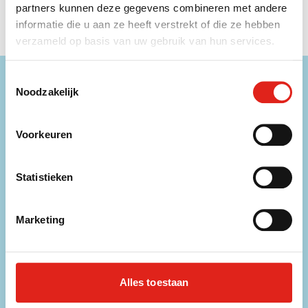
een ECO Max relatiegeschenk. Een ECO Max
partners kunnen deze gegevens combineren met andere
relatiegeschenk aanschaffen? Vind de selectie
hier
.
informatie die u aan ze heeft verstrekt of die ze hebben
verzameld op basis van uw gebruik van hun services.
Toestemmingsselectie
Hulp nodig?
Noodzakelijk
Onze medewerkers zijn beschikbaar op onderstaande
contactgegevens!
Voorkeuren
Telefoon
056 31 39 91
Statistieken
Chat
Direct contact met een medewerker
Marketing
E-mailadres
info@eurogifts.be
Alles toestaan
FAQ