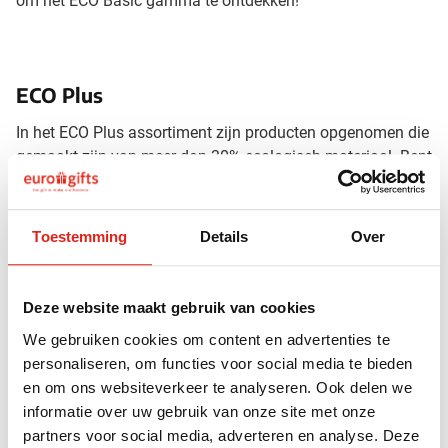
om het ECO Basic gamma te ontdekken!
ECO Plus
In het ECO Plus assortiment zijn producten opgenomen die
gemaakt zijn van meer dan 30% ecologisch materiaal. Bent
u op zoek naar dat tikkeltje extra? Kies dan voor een
geschenk uit ECO plus categorie. Het ECO Plus assortiment
ontdekken? Klik
hier
!
Toestemming
Details
Over
Deze website maakt gebruik van cookies
ECO Max
We gebruiken cookies om content en advertenties te
In het ECO Max gamma bevinden zich producten die
personaliseren, om functies voor social media te bieden
vervaardigd zijn uit meer dan 60% ecologisch materiaal.
en om ons websiteverkeer te analyseren. Ook delen we
Ook zijn sommige producten uit deze categorie
informatie over uw gebruik van onze site met onze
gecertificeerd. Wilt u helemaal groen gaan? Kies dan voor
partners voor social media, adverteren en analyse. Deze