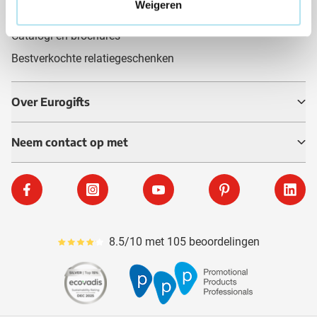
Weigeren
Shoppingtassen bedrukken
Catalogi en brochures
Bestverkochte relatiegeschenken
Over Eurogifts
Neem contact op met
Facebook
Instagram
YouTube
Pinterest
Linke
8.5/10 met 105 beoordelingen
Gemiddeld reviewpercentage is 85