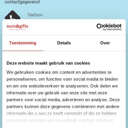
contactgegevens!
Telefoon
056 31 39 91
Chat
Direct contact met een medewerker
Toestemming
Details
Over
E-mailadres
info@eurogifts.be
Deze website maakt gebruik van cookies
We gebruiken cookies om content en advertenties te
FAQ
Bekijk de veelgestelde vragen
personaliseren, om functies voor social media te bieden
en om ons websiteverkeer te analyseren. Ook delen we
informatie over uw gebruik van onze site met onze
Mis geen enkele aanbieding!
partners voor social media, adverteren en analyse. Deze
partners kunnen deze gegevens combineren met andere
Schrijf u in voor onze nieuwsbrief.
informatie die u aan ze heeft verstrekt of die ze hebben
verzameld op basis van uw gebruik van hun services.
Voer uw e-mailadres in
Schrijf u