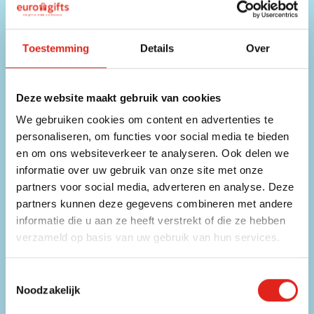
E-mailadres
info@eurogifts.be
Toestemming
Details
Over
FAQ
Bekijk de veelgestelde vragen
Deze website maakt gebruik van cookies
We gebruiken cookies om content en advertenties te
Mis geen enkele aanbieding!
personaliseren, om functies voor social media te bieden
en om ons websiteverkeer te analyseren. Ook delen we
Schrijf u in voor onze nieuwsbrief.
informatie over uw gebruik van onze site met onze
Voer uw e-mailadres in
Schrijf u
partners voor social media, adverteren en analyse. Deze
partners kunnen deze gegevens combineren met andere
informatie die u aan ze heeft verstrekt of die ze hebben
Dit formulier is beveiligd met reCAPTCHA - het
Privacybeleid
en de
verzameld op basis van uw gebruik van hun services.
Servicevoorwaarden
van
Google
zijn van toepassing.
€ 25,- korting op uw eerstvolgende bestelling*
Toestemmingsselectie
Noodzakelijk
Blijf op de hoogte van promoties en kortingen