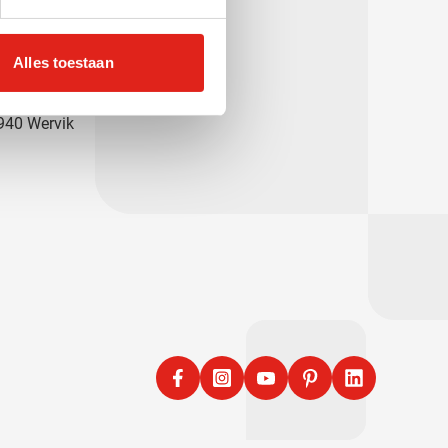
56 31 39 91
nfo@eurogifts.be
Alles toestaan
. Klingstraat 96A
940 Wervik
Facebook
Instagram
YouTube
Pinterest
LinkedIn