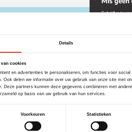
Mis geen 
rinkwaren categorie
Schrijf u in vo
en & drinken categorie
Voer uw e-mail
 contactgegevens!
ome & Wellness categorie
Details
ereedschap & lampen categorie
Dit formulier is
Chat
Servicevoorwaa
Direct contact met een medewerker
iligheid categorie
€ 25,- kort
 van cookies
inderen categorie
Blijf op de
ent en advertenties te personaliseren, om functies voor social
FAQ
spiratie categorie
. Ook delen we informatie over uw gebruik van onze site met on
Bekijk de veelgestelde vragen
e. Deze partners kunnen deze gegevens combineren met andere i
ties & specials categorie
erzameld op basis van uw gebruik van hun services.
Voorkeuren
Statistieken
Over Eurogifts
N