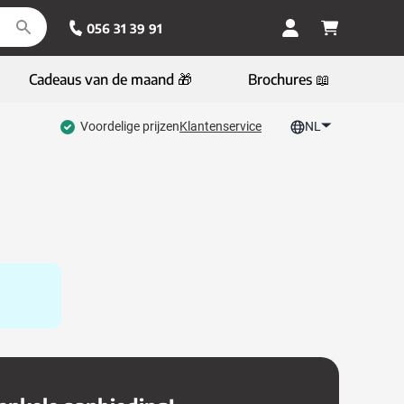
056 31 39 91
Cadeaus van de maand 🎁
Brochures 📖
Voordelige prijzen
Klantenservice
NL