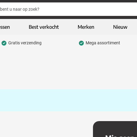
essen
Best verkocht
Merken
Nieuw
Gratis verzending
Mega assortiment
hrijfwaren categorie
eding & textiel categorie
iveaways categorie
CO geschenken categorie
gh-tech & multimedia categorie
kelijk & Kantoor categorie
door & vrije tijd categorie
assen & Reizen categorie