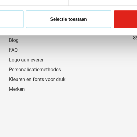
Klantendienst
0
Contact
i
Selectie toestaan
Over Eurogifts
MVO beleid
R
8
Blog
FAQ
Logo aanleveren
Personalisatiemethodes
Kleuren en fonts voor druk
Merken