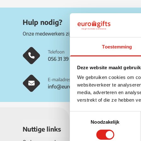
Drinkwaren
Toon submenu voor D
Eten & drinken
Hulp nodig?
Toon submenu voor Et
Home & Wellness
Onze medewerkers zijn beschikbaar op onderstaande
Toon submenu voor H
Gereedschap & lampen
Toon submenu voor G
Toestemming
Telefoon
Veiligheid
056 31 39 91
Toon submenu voor Ve
Kinderen
Deze website maakt gebruik
Toon submenu voor K
Inspiratie
We gebruiken cookies om cont
E-mailadres
Toon submenu voor In
websiteverkeer te analyseren
info@eurogifts.be
Acties & specials
media, adverteren en analys
Toon submenu voor Ac
verstrekt of die ze hebben v
Toestemmingsselectie
Noodzakelijk
Nuttige links