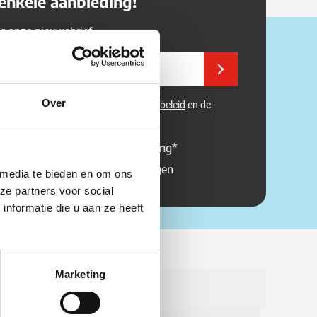
enkele aanbieding!
or onze nieuwsbrief.
adres in
Schrijf u in voor onze 
Over
 beveiligd met reCAPTCHA - het
Privacybeleid
en de
rden
van
Google
zijn van toepassing.
ing op uw eerstvolgende bestelling*
 hoogte van promoties en kortingen
 media te bieden en om ons
ze partners voor social
nformatie die u aan ze heeft
Marketing
eem contact op met