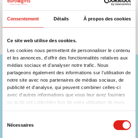
Livraison à partir de
18 août
Visonner
Consentement
Détails
À propos des cookies
023
001
008
20,56
à partir de
Ce site web utilise des cookies.
Les cookies nous permettent de personnaliser le contenu
et les annonces, d'offrir des fonctionnalités relatives aux
médias sociaux et d'analyser notre trafic. Nous
Besoin d'aide ?
partageons également des informations sur l'utilisation de
Nos commerciaux sont disponibles sur les coordonnées ci-
notre site avec nos partenaires de médias sociaux, de
dessous !
publicité et d'analyse, qui peuvent combiner celles-ci
avec d'autres informations que vous leur avez fournies
Téléphone
ou qu'ils ont collectées lors de votre utilisation de leurs
056 31 39 91
services.
Sélection
Chat
Nécessaires
du
Contacter un collaborateur
consentement