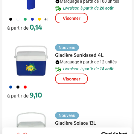
Marquage à partir de 100 unités
Livraison à partir de
26 août
Visonner
001
002
004
005
006
+1
0,14
à partir de
Nouveau
Glacière Sunkissed 4L
Marquage à partir de 12 unités
Livraison à partir de
18 août
Visonner
023
001
008
9,10
à partir de
Nouveau
Glacière Solace 13L
Marquage à partir de 4 unités