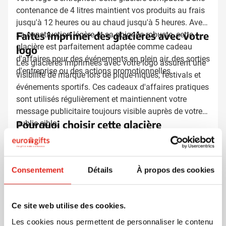
contenance de 4 litres maintient vos produits au frais
jusqu'à 12 heures ou au chaud jusqu'à 5 heures. Avec
Faites imprimer des glacières avec votre
sa construction légère et sa poignée robuste, cette
glacière est parfaitement adaptée comme cadeau
logo
d'affaires pour des événements en plein air, des sorties
Les glacières imprimées avec votre logo assurent une
d'entreprise ou des actions promotionnelles.
visibilité de marque lors de pique-niques, festivals et
événements sportifs. Ces cadeaux d'affaires pratiques
sont utilisés régulièrement et maintiennent votre
message publicitaire toujours visible auprès de votre
Pourquoi choisir cette glacière
public cible.
La couche isolante entre la paroi intérieure et
extérieure assure un maintien optimal de la
température. La construction en plastique durable
Consentement
Détails
À propos des cookies
résiste à l'humidité, aux produits chimiques et à
l'usure, garantissant une utilisation fiable pendant des
Imprimez des glacières avec votre logo
années. La poignée pratique rend le transport simple
Ce site web utilise des cookies.
et confortable. Avec une capacité de 4 litres, cette
Chez Eurogifts, vous pouvez personnaliser ces
glacière offre suffisamment d'espace pour les
Les cookies nous permettent de personnaliser le contenu
glacières pratiques avec votre logo d'entreprise ou