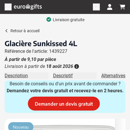
Aller au contenu
Ouvrir le menu
Livraison gratuite
Retour à
accueil
Glacière Sunkissed 4L
Référence de l'article: 1439227
À partir de
9,10
par pièce
Livraison à partir de
18 août 2026
Plus d'information
Description
Descriptif
Alternatives
Besoin de conseils ou d'un prix avant de commander ?
Demandez votre devis gratuit et recevez-le en 2 heures.
Demander un devis gratuit
Image principale
Cliquez pour voir l'image en plein écran
Nouveau