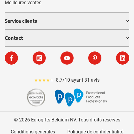
Meilleures ventes
Service clients
Contact
Facebook
Instagram
YouTube
Pinterest
Linke
8.7/10 ayant 31 avis
Le pourcentage moyen d'avis est de 87
© 2026 Eurogifts Belgium NV. Tous droits réservés
Conditions générales
Politique de confidentialité