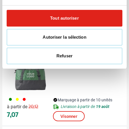
(l x l x h)
Diamètre
0 cm
Tout autoriser
Autoriser la sélection
D'autres clients ont aussi choisi
Refuser
Sac isotherme Bigfamily
004
006
008
Marquage à partir de 10 unités
Prix normal
Prix spécial
20,12
à partir de
Livraison à partir de
19 août
7,07
Visonner