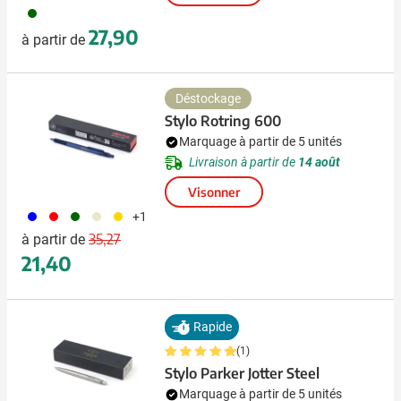
060
27,90
à partir de
Déstockage
Stylo Rotring 600
Marquage à partir de 5 unités
Livraison à partir de
14 août
Visonner
005
008
060
605
031
+1
Prix normal
Prix spécial
35,27
à partir de
21,40
Rapide
(1)
Stylo Parker Jotter Steel
Marquage à partir de 5 unités