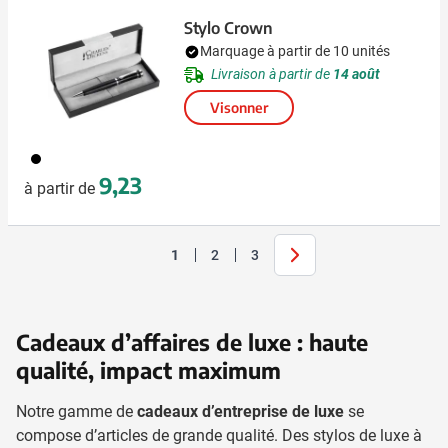
Stylo Crown
Marquage à partir de 10 unités
Livraison à partir de
14 août
Visonner
001
9,23
à partir de
Suivant
1
2
3
Vous lisez actuellement la page
Page
Page
Cadeaux d’affaires de luxe : haute
qualité, impact maximum
Notre gamme de
cadeaux d’entreprise de luxe
se
compose d’articles de grande qualité. Des stylos de luxe à