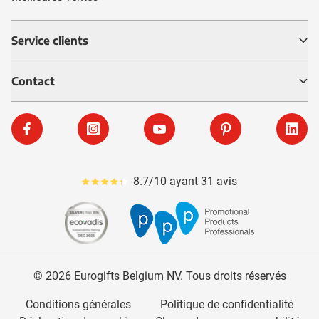
Service clients
Contact
Facebook
Instagram
YouTube
Pinterest
Linke
8.7/10 ayant 31 avis
Le pourcentage moyen d'avis est de 87
© 2026 Eurogifts Belgium NV. Tous droits réservés
Conditions générales
Politique de confidentialité