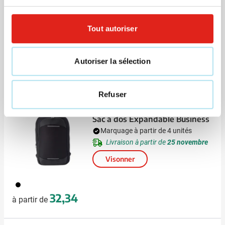
Roller Parker Sonnet Stainless
Steel CT
Tout autoriser
Marquage à partir de 5 unités
Livraison à partir de
14 août
Visonner
Autoriser la sélection
879
75,85
à partir de
Refuser
Sac à dos Expandable Business
Marquage à partir de 4 unités
Livraison à partir de
25 novembre
Visonner
001
32,34
à partir de