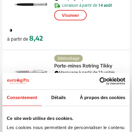
Livraison à partir de
14 août
Visonner
050
8,42
à partir de
Déstockage
Porte-mines Rotring Tikky
Marquage à partir de 25 unités
Livraison à partir de
14 août
Visonner
001
002
Consentement
Détails
À propos des cookies
Prix normal
Prix spécial
4,34
à partir de
2,64
Ce site web utilise des cookies.
Les cookies nous permettent de personnaliser le contenu