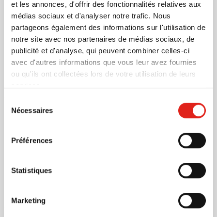
Stylo Parker Jotter XL
et les annonces, d'offrir des fonctionnalités relatives aux
Marquage à partir de 5 unités
médias sociaux et d'analyser notre trafic. Nous
Livraison à partir de
14 août
partageons également des informations sur l'utilisation de
notre site avec nos partenaires de médias sociaux, de
Visonner
publicité et d'analyse, qui peuvent combiner celles-ci
avec d'autres informations que vous leur avez fournies
001
003
004
005
ou qu'ils ont collectées lors de votre utilisation de leurs
13,34
à partir de
services.
Sélection
Nécessaires
Stylo Parker IM
du
Marquage à partir de 5 unités
consentement
Livraison à partir de
20 août
Préférences
Visonner
Statistiques
001
27,37
à partir de
Marketing