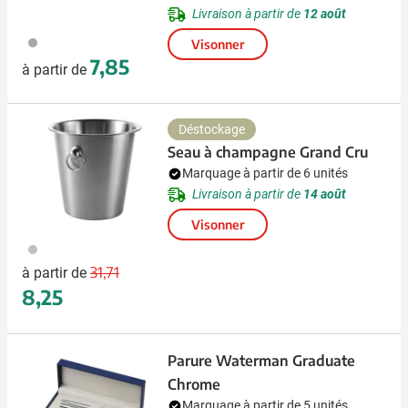
Livraison à partir de
12 août
032
Visonner
7,85
à partir de
Déstockage
Seau à champagne Grand Cru
Marquage à partir de 6 unités
Livraison à partir de
14 août
Visonner
032
Prix normal
Prix spécial
31,71
à partir de
8,25
Parure Waterman Graduate
Chrome
Marquage à partir de 5 unités