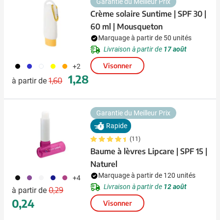
Garantie du Meilleur Prix
Crème solaire Suntime | SPF 30 |
60 ml | Mousqueton
Marquage à partir de 50 unités
Livraison à partir de
17 août
001
023
002
006
007
Visonner
+2
Prix normal
Prix spécial
1,28
1,60
à partir de
Garantie du Meilleur Prix
Rapide
(11)
Baume à lèvres Lipcare | SPF 15 |
Naturel
Marquage à partir de 120 unités
001
024
002
005
017
+4
Prix normal
Prix spécial
Livraison à partir de
12 août
0,29
à partir de
0,24
Visonner