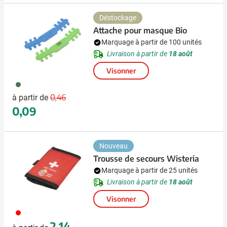
Déstockage
Attache pour masque Bio
Marquage à partir de 100 unités
Livraison à partir de
18 août
Visonner
029
Prix normal
Prix spécial
0,46
à partir de
0,09
Nouveau
Trousse de secours Wisteria
Marquage à partir de 25 unités
Livraison à partir de
18 août
Visonner
008
2,14