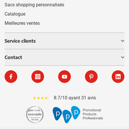
Sacs shopping personnalisés
Catalogue
Meilleures ventes
Service clients
Contact
Facebook
Instagram
YouTube
Pinterest
Linke
8.7/10 ayant 31 avis
Le pourcentage moyen d'avis est de 87