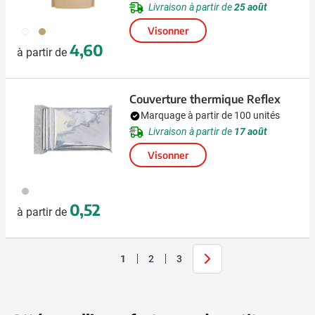
Livraison à partir de
25 août
002
090
Visonner
4,60
à partir de
Couverture thermique Reflex
Marquage à partir de 100 unités
Livraison à partir de
17 août
Visonner
032
0,52
à partir de
Suivant
1
2
3
Vous lisez actuellement la page
Page
Page