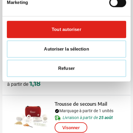
Visonner
Marketing
008
4,14
à partir de
Tout autoriser
Trousse de secours Premium-
Help
Autoriser la sélection
Marquage à partir de 50 unités
Livraison à partir de
14 août
Visonner
Refuser
008
1,18
à partir de
Trousse de secours Mail
Marquage à partir de 1 unités
Livraison à partir de
25 août
Visonner