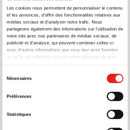
008
Les cookies nous permettent de personnaliser le contenu
0,81
à partir de
et les annonces, d'offrir des fonctionnalités relatives aux
médias sociaux et d'analyser notre trafic. Nous
partageons également des informations sur l'utilisation de
Trousse de secours Carhelp
notre site avec nos partenaires de médias sociaux, de
Marquage à partir de 4 unités
publicité et d'analyse, qui peuvent combiner celles-ci
Livraison à partir de
23 octobre
avec d'autres informations que vous leur avez fournies
ou qu'ils ont collectées lors de votre utilisation de leurs
Visonner
services.
008
Sélection
12,72
Nécessaires
du
à partir de
consentement
Préférences
Trousse de premiers secours
Maxicare | 16 pièces | Étui
Marquage à partir de 15 unités
Statistiques
Livraison à partir de
14 août