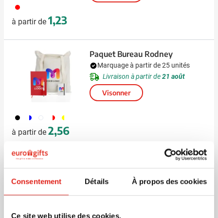
008
1,23
à partir de
Paquet Bureau Rodney
Marquage à partir de 25 unités
Livraison à partir de
21 août
Visonner
001
045
002
048
096
2,56
à partir de
Trousse de secours Pocket
Marquage à partir de 100 unités
Consentement
Détails
À propos des cookies
Livraison à partir de
14 août
Visonner
Ce site web utilise des cookies.