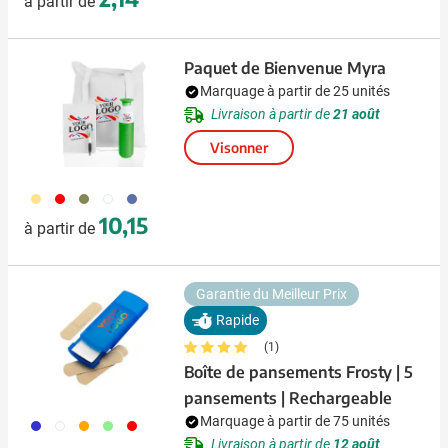
à partir de
Paquet de Bienvenue Myra
Marquage à partir de 25 unités
Livraison à partir de
21 août
Visonner
694
696
730
697
698
10,15
à partir de
Garantie du Meilleur Prix
Rapide
(1)
Boîte de pansements Frosty | 5
pansements | Rechargeable
Marquage à partir de 75 unités
023
002
007
029
008
Livraison à partir de
12 août