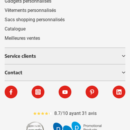
Gadgets personnalisés
Vêtements personnalisés
Sacs shopping personnalisés
Catalogue
Meilleures ventes
Service clients
Contact
Facebook
Instagram
YouTube
Pinterest
Linke
8.7/10 ayant 31 avis
Le pourcentage moyen d'avis est de 87