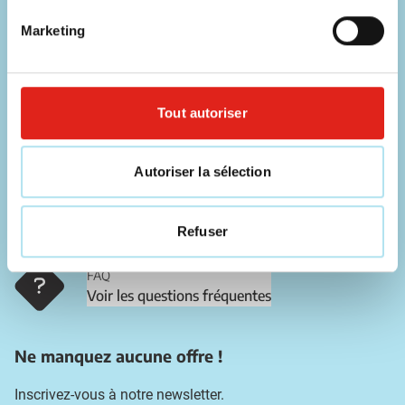
Nos commerciaux sont disponibles sur les coordonnées ci-
Marketing
dessous !
Téléphone
056 31 39 91
Tout autoriser
Chat
Contacter un collaborateur
Autoriser la sélection
E-mail
Refuser
info@eurogifts.be
FAQ
Voir les questions fréquentes
Ne manquez aucune offre !
Inscrivez-vous à notre newsletter.