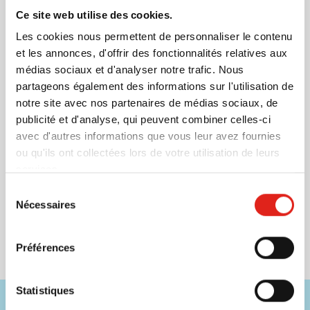
Livraison à partir de
14 août
Ce site web utilise des cookies.
011
Visonner
Les cookies nous permettent de personnaliser le contenu
Prix normal
Prix spécial
0,80
à partir de
et les annonces, d'offrir des fonctionnalités relatives aux
0,49
médias sociaux et d'analyser notre trafic. Nous
partageons également des informations sur l'utilisation de
notre site avec nos partenaires de médias sociaux, de
Eco
publicité et d'analyse, qui peuvent combiner celles-ci
Set de craies de cire Tubo | 30
avec d'autres informations que vous leur avez fournies
couleurs | En étui en carton
ou qu'ils ont collectées lors de votre utilisation de leurs
Marquage à partir de 60 unités
services.
Livraison à partir de
14 août
Sélection
009
Nécessaires
Visonner
du
1,17
consentement
à partir de
Préférences
Statistiques
Besoin d'aide ?