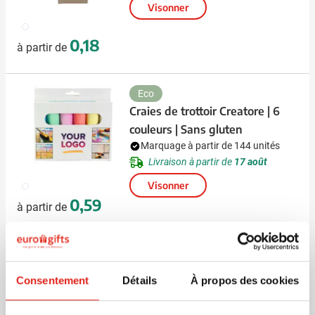
Visonner
009
0,18
à partir de
Eco
Craies de trottoir Creatore | 6
couleurs | Sans gluten
Marquage à partir de 144 unités
Livraison à partir de
17 août
009
Visonner
0,59
à partir de
Promo
Craies de trottoir Quattro | 4
Consentement
Détails
À propos des cookies
couleurs | En boîte en carton
Marquage à partir de 144 unités