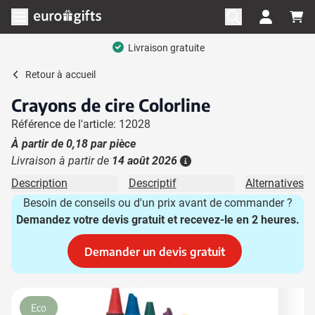
Aller au contenu
Ouvrir le menu
Livraison gratuite
Retour à
accueil
Crayons de cire Colorline
Référence de l'article: 12028
À partir de
0,18
par pièce
Livraison à partir de
14 août 2026
Plus d'information
Description
Descriptif
Alternatives
Besoin de conseils ou d'un prix avant de commander ?
Demandez votre devis gratuit et recevez-le en 2 heures.
Demander un devis gratuit
Image principale
Cliquez pour voir l'image en plein écran
Eco