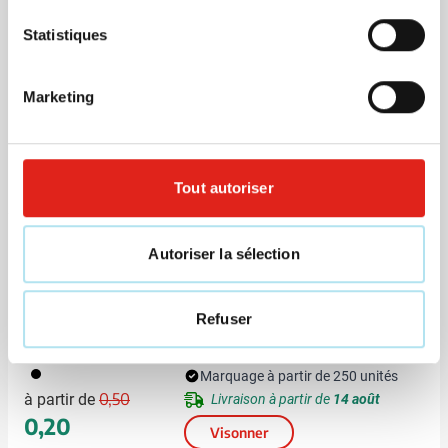
Tube crayons Duo Small Original
Statistiques
Marketing
Marquage à partir de 240 unités
006
018
008
Livraison à partir de
14 août
Prix normal
Prix spécial
0,19
0,46
à partir de
Visonner
Tout autoriser
Déstockage
Autoriser la sélection
Pochette crayons Holger
Refuser
001
Marquage à partir de 250 unités
Prix normal
Prix spécial
0,50
à partir de
Livraison à partir de
14 août
0,20
Visonner