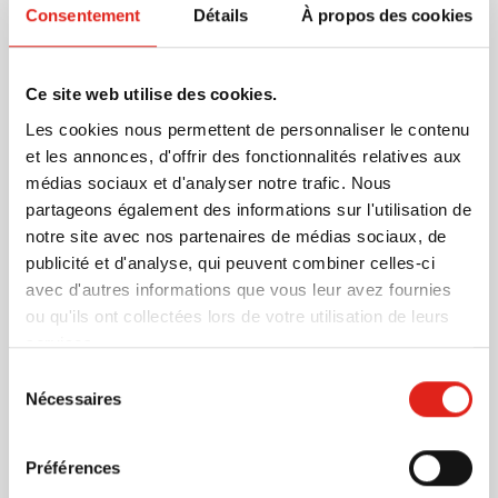
Consentement
Détails
À propos des cookies
marquage publicitaire.
En savoir plus
Ce site web utilise des cookies.
Plus d'information
Les cookies nous permettent de personnaliser le contenu
Numéro d'article
12028
et les annonces, d'offrir des fonctionnalités relatives aux
Poids
37 gramme(s)
médias sociaux et d'analyser notre trafic. Nous
Marque
IMPRESSION
partageons également des informations sur l'utilisation de
Matière
Carton 350 g/m2, Cire,
notre site avec nos partenaires de médias sociaux, de
Papier
publicité et d'analyse, qui peuvent combiner celles-ci
Dimensions
9 cm x 5 cm x 0.9 cm (l x
avec d'autres informations que vous leur avez fournies
l x h)
ou qu'ils ont collectées lors de votre utilisation de leurs
services.
Sélection
Nécessaires
du
consentement
D'autres clients ont aussi choisi
Préférences