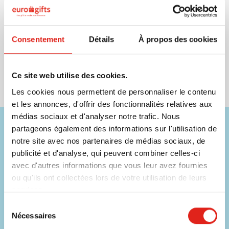
Créer un compte
Consentement
Détails
À propos des cookies
Ce site web utilise des cookies.
Les cookies nous permettent de personnaliser le contenu
et les annonces, d'offrir des fonctionnalités relatives aux
médias sociaux et d'analyser notre trafic. Nous
Besoin d'aide ?
partageons également des informations sur l'utilisation de
notre site avec nos partenaires de médias sociaux, de
Nos commerciaux sont disponibles sur les coordonnées ci-
publicité et d'analyse, qui peuvent combiner celles-ci
dessous !
avec d'autres informations que vous leur avez fournies
ou qu'ils ont collectées lors de votre utilisation de leurs
Téléphone
services.
056 31 39 91
Sélection
Chat
Nécessaires
du
Contacter un collaborateur