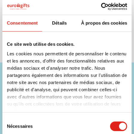
Créer un compte
Consentement
Détails
À propos des cookies
Ce site web utilise des cookies.
Les cookies nous permettent de personnaliser le contenu
et les annonces, d'offrir des fonctionnalités relatives aux
médias sociaux et d'analyser notre trafic. Nous
Besoin d'aide ?
partageons également des informations sur l'utilisation de
notre site avec nos partenaires de médias sociaux, de
Nos commerciaux sont disponibles sur les coordonnées ci-
publicité et d'analyse, qui peuvent combiner celles-ci
dessous !
avec d'autres informations que vous leur avez fournies
ou qu'ils ont collectées lors de votre utilisation de leurs
Téléphone
services.
056 31 39 91
Sélection
Chat
Nécessaires
du
Contacter un collaborateur