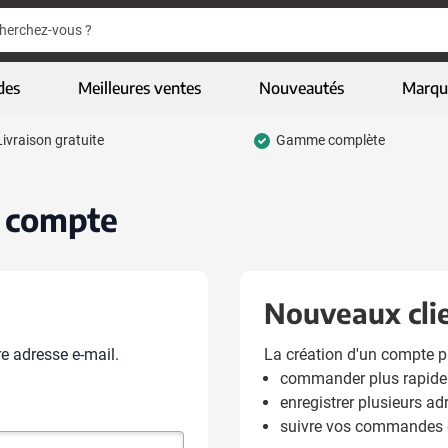
er
er
des
Meilleures ventes
Nouveautés
Marqu
Livraison gratuite
Gamme complète
pour la catégorie Ecriture
 pour la catégorie Vêtements & textiles
n compte
 pour la catégorie Gadgets
 pour la catégorie Articles écologiques
Nouveaux cli
 pour la catégorie High-tech & multimédia
e adresse e-mail.
La création d'un compte 
 pour la catégorie Entreprises & bureau
commander plus rapid
pour la catégorie Sports, loisirs & jeux
enregistrer plusieurs ad
suivre vos commandes e
u pour la catégorie Sacs & bagages