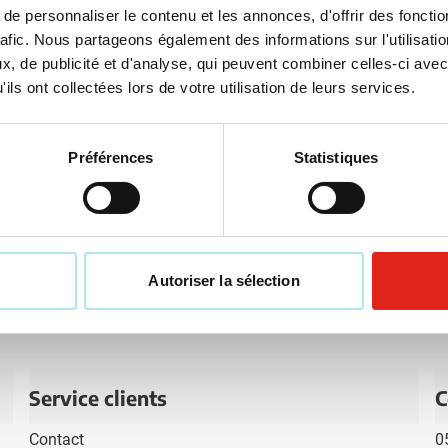
e personnaliser le contenu et les annonces, d'offrir des fonctio
Inscrivez-vous 
rafic. Nous partageons également des informations sur l'utilisati
, de publicité et d'analyse, qui peuvent combiner celles-ci avec
Saisissez votr
ils ont collectées lors de votre utilisation de leurs services.
es ci-dessous !
Ce formulaire e
Chat
et les
conditions d
Préférences
Statistiques
Contacter un collaborateur
€ 25,- de 
Restez inf
FAQ
Voir les questions fréquentes
Autoriser la sélection
Service clients
C
Contact
0