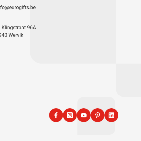
nfo@eurogifts.be
. Klingstraat 96A
940 Wervik
Facebook
Instagram
YouTube
Pinterest
LinkedIn