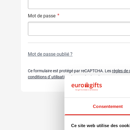
Boissons
Afficher le sous-menu
Alimentation & boissons
Mot de passe
Afficher le sous-menu
Maison & bien-être
Afficher le sous-menu
Mot de passe masqué
Outillage & lampes
Afficher le sous-menu
Sécurité
Mot de passe oublié ?
Afficher le sous-menu
Enfants
Afficher le sous-menu
Inspiration
Ce formulaire est protégé par reCAPTCHA. Les
règles de 
conditions d' utilisation
de
Google
s'appliquent.
Afficher le sous-menu
Promotions & coup de cœur
Afficher le sous-men
Consentement
Ce site web utilise des cook