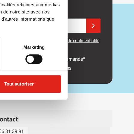
nnalités relatives aux médias
à notre newsletter.
on de notre site avec nos
 d'autres informations que
e email
Inscrivez-vous à notre 
st protégé par reCAPTCHA. Les
règles de confidentialité
' utilisation
de
Google
s'appliquent.
Marketing
réduction sur votre prochaine commande*
ormé des promotions et réductions
Tout autoriser
ontact
56 31 39 91