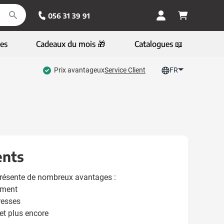
056 31 39 91
es
Cadeaux du mois 🎁
Catalogues 📖
Prix avantageux
Service Client
FR
ents
présente de nombreux avantages :
ement
resses
t plus encore