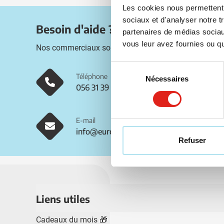
Les cookies nous permettent d
sociaux et d'analyser notre t
Besoin d'aide ?
partenaires de médias sociaux
vous leur avez fournies ou qu'
Nos commerciaux sont disponibles sur les coordonné
Sélection
Téléphone
Nécessaires
du
056 31 39 91
consentement
E-mail
info@eurogifts.be
Refuser
Liens utiles
Cadeaux du mois 🎁