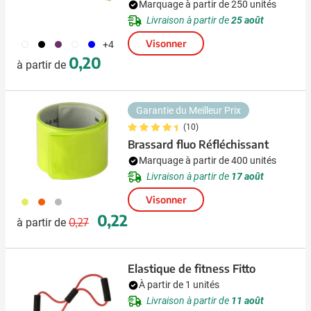
Marquage à partir de 250 unités
Livraison à partir de
25 août
452
001
024
002
487
Visonner
+4
0,20
à partir de
Garantie du Meilleur Prix
(10)
Brassard fluo Réfléchissant
Marquage à partir de 400 unités
Livraison à partir de
17 août
Visonner
006
007
032
Prix normal
Prix spécial
0,22
0,27
à partir de
Elastique de fitness Fitto
À partir de 1 unités
Livraison à partir de
11 août