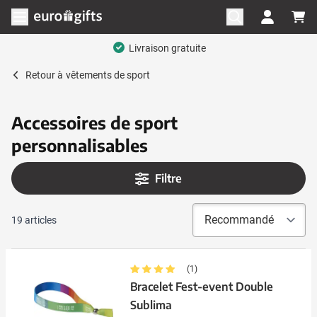
Aller au contenu
Ouvrir le menu
Livraison gratuite
Retour à
vêtements de sport
Accessoires de sport
personnalisables
Filtre
19
articles
(1)
Bracelet Fest-event Double
Sublima