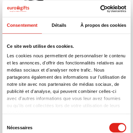
Marquage à partir de 10 unités
Livraison à partir de
18 août
Visonner
Consentement
Détails
À propos des cookies
001
3,23
à partir de
Ce site web utilise des cookies.
Les cookies nous permettent de personnaliser le contenu
Lampe frontale | LED COB |
et les annonces, d'offrir des fonctionnalités relatives aux
Bandeau ajustable
médias sociaux et d'analyser notre trafic. Nous
Marquage à partir de 10 unités
partageons également des informations sur l'utilisation de
Livraison à partir de
14 août
notre site avec nos partenaires de médias sociaux, de
Visonner
publicité et d'analyse, qui peuvent combiner celles-ci
003
avec d'autres informations que vous leur avez fournies
2,25
à partir de
ou qu'ils ont collectées lors de votre utilisation de leurs
services.
Sélection
Set de bandes de résistance |
Nécessaires
du
Caoutchouc | 3 pièces | Sac de