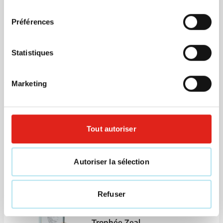
consentement
rangement incl.
Préférences
Marquage à partir de 5 unités
Livraison à partir de
19 août
314
170
Visonner
Statistiques
4,50
à partir de
Marketing
Lampe de camping Hiking
Marquage à partir de 30 unités
Livraison à partir de
14 août
Tout autoriser
Visonner
Autoriser la sélection
032
3,33
à partir de
Refuser
Eco
Trophée Zeal