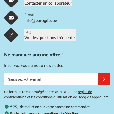
Contacter un collaborateur
E-mail
info@eurogifts.be
FAQ
Voir les questions fréquentes
Ne manquez aucune offre !
Inscrivez-vous à notre newsletter.
Saisissez votre email
Inscrivez
Ce formulaire est protégé par reCAPTCHA. Les
règles de
confidentialité
et les
conditions d' utilisation
de
Google
s'appliquent.
€ 25,- de réduction sur votre prochaine commande*
Restez informé des promotions et réductions