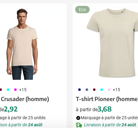
ion
Eco
10
166
046
492
042
010
166
376
+15
+15
t Crusader (homme)
T-shirt Pioneer (homme
2,92
3,68
 de
à partir de
ge à partir de 25 unités
Marquage à partir de 25 unité
ison à partir de
24 août
Livraison à partir de
24 août