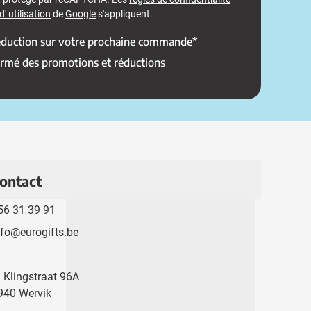
' utilisation
de
Google
s'appliquent.
réduction sur votre prochaine commande*
ormé des promotions et réductions
ontact
56 31 39 91
nfo@eurogifts.be
. Klingstraat 96A
940 Wervik