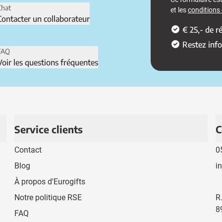
Chat
et les
conditions d
Contacter un collaborateur
€ 25,- de 
Restez inf
FAQ
Voir les questions fréquentes
Service clients
C
Contact
0
Blog
i
À propos d'Eurogifts
Notre politique RSE
R
8
FAQ