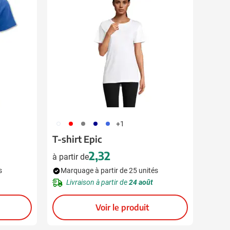
002
008
559
538
948
+1
T-shirt Epic
2,32
à partir de
s
Marquage à partir de 25 unités
Livraison à partir de
24 août
Voir le produit