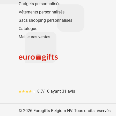
Gadgets personnalisés
Vêtements personnalisés
Sacs shopping personnalisés
Catalogue
Meilleures ventes
8.7/10 ayant 31 avis
Le pourcentage moyen d'avis est de 87
© 2026 Eurogifts Belgium NV. Tous droits réservés