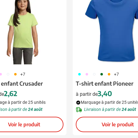
 pour la catégorie Boissons
 pour la catégorie Alimentation & boissons
 pour la catégorie Maison & bien-être
 pour la catégorie Outillage & lampes
 pour la catégorie Sécurité
 pour la catégorie Enfants
76
002
007
166
376
002
134
007
+7
+7
 pour la catégorie Inspiration
t enfant Crusader
T-shirt enfant Pioneer
2,62
3,40
 de
à partir de
u pour la catégorie Promotions & coup de cœur
ge à partir de 25 unités
Marquage à partir de 25 unité
ison à partir de
24 août
Livraison à partir de
24 août
Voir le produit
Voir le produit