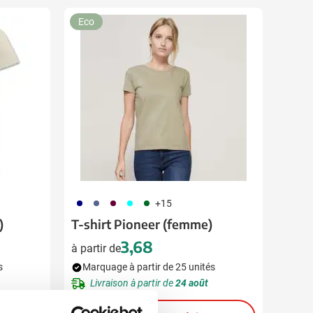
Eco
492
042
010
166
134
+15
)
T-shirt Pioneer (femme)
3,68
à partir de
s
Marquage à partir de 25 unités
Livraison à partir de
24 août