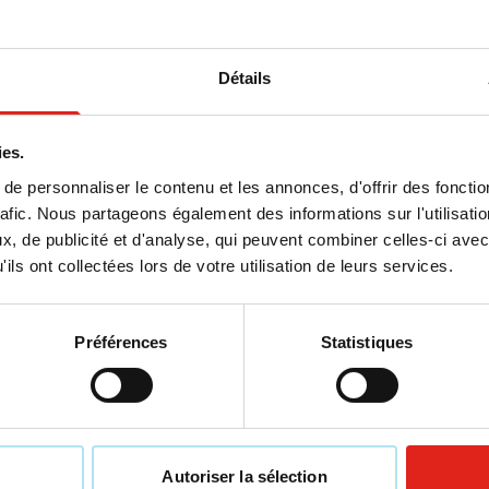
Voir le produit
Voir le produit
Détails
ies.
e personnaliser le contenu et les annonces, d'offrir des fonctio
rafic. Nous partageons également des informations sur l'utilisati
, de publicité et d'analyse, qui peuvent combiner celles-ci avec
ils ont collectées lors de votre utilisation de leurs services.
Préférences
Statistiques
31
142
001
+12
t Inspire Bio (homme)
4,21
 de
ge à partir de 20 unités
Autoriser la sélection