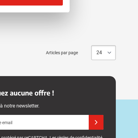
Articles par page
z aucune offre !
à notre newsletter.
e email
Inscrivez-vous à notre 
st protégé par reCAPTCHA. Les
règles de confidentialité