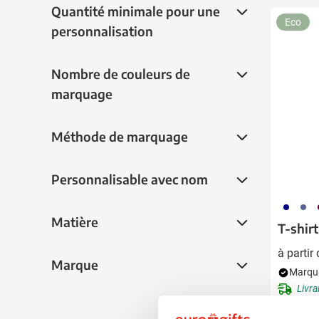
Quantité minimale pour une personnalisat
Quantité minimale pour une
vert
(6)
Eco
personnalisation
Nombre de couleurs de marquage
Nombre de couleurs de
marquage
Méthode de marquage
Méthode de marquage
Personnalisable avec nom
Personnalisable avec nom
492
042
0
Matière
Matière
T-shir
à partir
Marque
Marque
Marqua
Livra