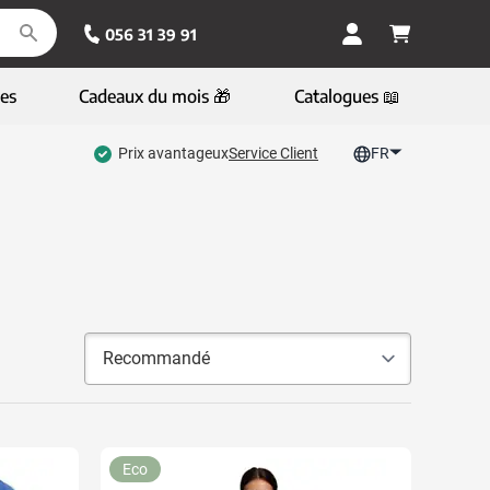
056 31 39 91
es
Cadeaux du mois 🎁
Catalogues 📖
Prix avantageux
Service Client
FR
Eco