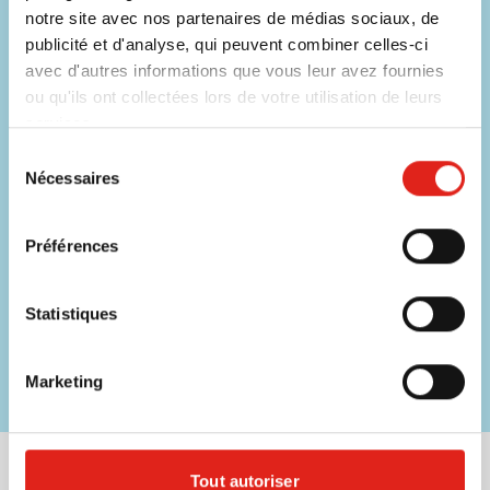
notre site avec nos partenaires de médias sociaux, de
FAQ
publicité et d'analyse, qui peuvent combiner celles-ci
Voir les questions fréquentes
avec d'autres informations que vous leur avez fournies
ou qu'ils ont collectées lors de votre utilisation de leurs
services.
Ne manquez aucune offre !
Sélection
Nécessaires
du
Inscrivez-vous à notre newsletter.
consentement
Saisissez votre email
Inscrivez
Préférences
Ce formulaire est protégé par reCAPTCHA. Les
règles de
Statistiques
confidentialité
et les
conditions d' utilisation
de
Google
s'appliquent.
€ 25,- de réduction sur votre prochaine commande*
Marketing
Restez informé des promotions et réductions
Liens utiles
Tout autoriser