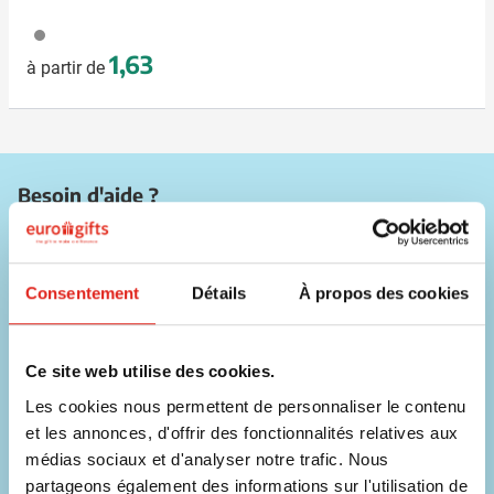
032
1,63
à partir de
Besoin d'aide ?
Nos commerciaux sont disponibles sur les coordonnées ci-
dessous !
Consentement
Détails
À propos des cookies
Téléphone
056 31 39 91
Ce site web utilise des cookies.
Chat
Les cookies nous permettent de personnaliser le contenu
Contacter un collaborateur
et les annonces, d'offrir des fonctionnalités relatives aux
médias sociaux et d'analyser notre trafic. Nous
E-mail
info@eurogifts.be
partageons également des informations sur l'utilisation de