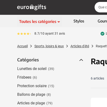
Aller au contenu
Cherch
Cherch
Passer le menu
Stylos
Gour
Toutes les catégories
Ecriture
8.7/10 ayant 31 avis
Le pourcentage moyen d'avis est de 87
Afficher le sous-menu 
Vêtements & textiles
Accueil
Sports, loisirs & jeux
Articles d'été
Raquett
Afficher le sous-menu
Gadgets
Afficher le sous-menu
Raqu
Catégories
Catégories
Articles écologiques
Afficher le sous-menu
Lunettes de soleil
(39)
High-tech & multimédia
Afficher le sous-menu
Frisbees
(6)
6
articles
Entreprises & bureau
Afficher le sous-menu
Protection solaire
(15)
Sports, loisirs & jeux
Ballons de plage
Afficher le sous-menu 
(8)
Sacs & bagages
Articles de plage
(79)
Afficher le sous-men