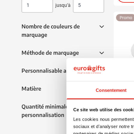
jusqu'à
Promo
Nombre de couleurs de marquage
Nombre de couleurs de
marquage
Méthode de marquage
Méthode de marquage
Personnalisable avec nom
Personnalisable avec nom
Matière
Matière
Consentement
001
004
0
Tennis
Quantité minimale pour une personnalisat
Quantité minimale pour une
Ce site web utilise des cook
Bois MD
personnalisation
Les cookies nous permettent d
à partir
sociaux et d'analyser notre t
Marqua
partenaires de médias sociaux