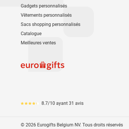
Gadgets personnalisés
Vêtements personnalisés
Sacs shopping personnalisés
Catalogue
Meilleures ventes
8.7/10 ayant 31 avis
Le pourcentage moyen d'avis est de 87
© 2026 Eurogifts Belgium NV. Tous droits réservés