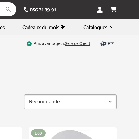
056 31 39 91
es
Cadeaux du mois 🎁
Catalogues 📖
Prix avantageux
Service Client
FR
Eco