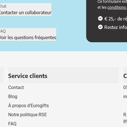
Ce formulaire e
Chat
et les
conditions d
Contacter un collaborateur
€ 25,- de 
Restez inf
FAQ
Voir les questions fréquentes
Service clients
C
Contact
0
Blog
i
À propos d'Eurogifts
Notre politique RSE
R
8
FAQ