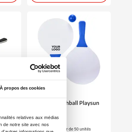
À propos des cookies
001
005
007
019
008
aquettes
Raquette Beachball Playsun
nnalités relatives aux médias
1,74
à partir de
on de notre site avec nos
Marquage à partir de 50 unités
 d'autres informations que