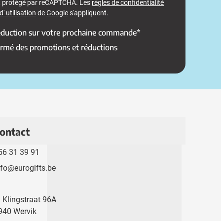
st protégé par reCAPTCHA. Les
règles de confidentialité
' utilisation
de
Google
s'appliquent.
réduction sur votre prochaine commande*
ormé des promotions et réductions
ontact
56 31 39 91
nfo@eurogifts.be
. Klingstraat 96A
940 Wervik