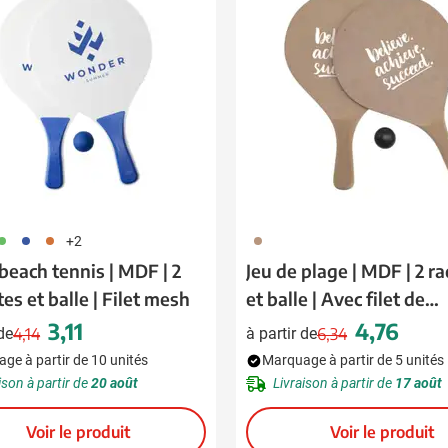
 pour la catégorie Boissons
 pour la catégorie Alimentation & boissons
 pour la catégorie Maison & bien-être
 pour la catégorie Outillage & lampes
 pour la catégorie Sécurité
 pour la catégorie Enfants
04
005
007
945
+2
 pour la catégorie Inspiration
beach tennis | MDF | 2
Jeu de plage | MDF | 2 r
es et balle | Filet mesh
et balle | Avec filet de
u pour la catégorie Promotions & coup de cœur
rangement
3,11
4,76
 de
4,14
à partir de
6,34
Prix normal
Prix spécial
Prix normal
Prix spécial
ge à partir de 10 unités
Marquage à partir de 5 unités
ison à partir de
20 août
Livraison à partir de
17 août
Voir le produit
Voir le produit