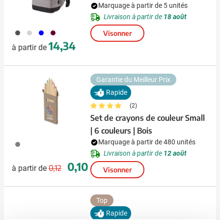
Marquage à partir de 5 unités
Livraison à partir de
18 août
387
027
005
010
Visonner
14,34
à partir de
Garantie du Meilleur Prix
Rapide
(2)
Set de crayons de couleur Small
| 6 couleurs | Bois
Marquage à partir de 480 unités
003
Livraison à partir de
12 août
Prix normal
Prix spécial
0,10
0,12
à partir de
Visonner
Top
Rapide