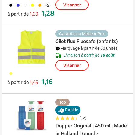
001
023
002
006
007
Visonner
+2
Prix normal
Prix spécial
1,28
1,60
à partir de
Garantie du Meilleur Prix
Gilet fluo Fluosafe (enfants)
Marquage à partir de 50 unités
Livraison à partir de
18 août
Visonner
006
Prix normal
Prix spécial
1,16
1,45
à partir de
Top
Rapide
(12)
Dopper Original | 450 ml | Made
in Holland | Gourde