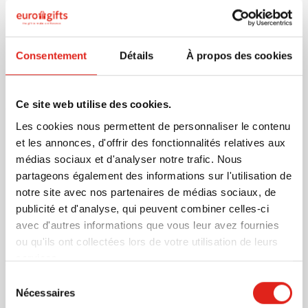
Stylo tactile Blacktouch
Marquage à partir de 150 unités
Livraison à partir de
12 août
Consentement
Détails
À propos des cookies
023
002
871
006
007
+5
Visonner
0,34
à partir de
Ce site web utilise des cookies.
Les cookies nous permettent de personnaliser le contenu
Rapide
et les annonces, d'offrir des fonctionnalités relatives aux
Stylo Olympic Gold
médias sociaux et d'analyser notre trafic. Nous
Marquage à partir de 250 unités
partageons également des informations sur l'utilisation de
Livraison à partir de
12 août
notre site avec nos partenaires de médias sociaux, de
Visonner
publicité et d'analyse, qui peuvent combiner celles-ci
001
002
003
004
536
+1
avec d'autres informations que vous leur avez fournies
0,29
à partir de
ou qu'ils ont collectées lors de votre utilisation de leurs
services.
Sélection
Rapide
Nécessaires
du
(5)