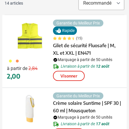
14
articles
Garantie du Meilleur Prix
Rapide
(15)
Gilet de sécurité Fluosafe | M,
XL et XXL | EN471
Marquage à partir de 50 unités
006
007
Prix normal
Prix spécial
Livraison à partir de
12 août
2,84
à partir de
2,00
Visonner
Garantie du Meilleur Prix
Crème solaire Suntime | SPF 30 |
60 ml | Mousqueton
Marquage à partir de 50 unités
Livraison à partir de
17 août