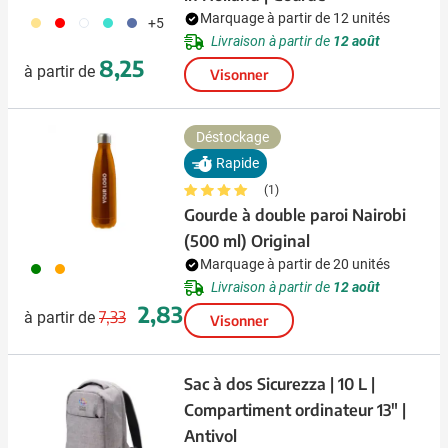
Marquage à partir de 12 unités
694
696
697
852
698
+5
Livraison à partir de
12 août
8,25
à partir de
Visonner
Déstockage
Rapide
(1)
Gourde à double paroi Nairobi
(500 ml) Original
Marquage à partir de 20 unités
004
007
Livraison à partir de
12 août
Prix normal
Prix spécial
2,83
7,33
à partir de
Visonner
Sac à dos Sicurezza | 10 L |
Compartiment ordinateur 13" |
Antivol