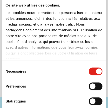
Livraison à partir de
24 août
Ce site web utilise des cookies.
Visonner
Les cookies nous permettent de personnaliser le contenu
001
311
005
008
et les annonces, d'offrir des fonctionnalités relatives aux
2,16
à partir de
médias sociaux et d'analyser notre trafic. Nous
partageons également des informations sur l'utilisation de
notre site avec nos partenaires de médias sociaux, de
Câble de recharge Keegan
publicité et d'analyse, qui peuvent combiner celles-ci
Marquage à partir de 25 unités
avec d'autres informations que vous leur avez fournies
Livraison à partir de
17 août
ou qu'ils ont collectées lors de votre utilisation de leurs
services.
Visonner
Sélection
011
Nécessaires
du
2,71
consentement
à partir de
Préférences
Statistiques
Besoin d'aide ?