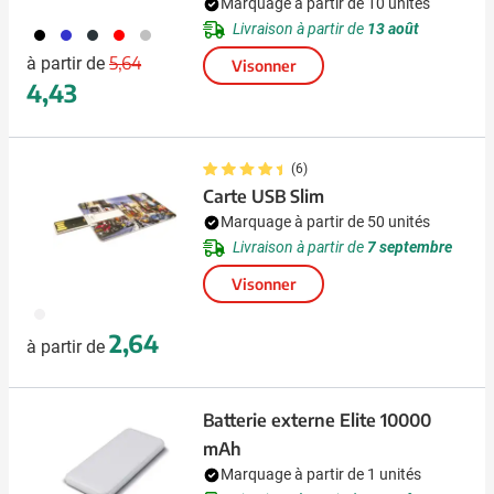
Marquage à partir de 10 unités
Livraison à partir de
13 août
001
023
411
008
032
Prix normal
Prix spécial
5,64
à partir de
Visonner
4,43
(6)
Carte USB Slim
Marquage à partir de 50 unités
Livraison à partir de
7 septembre
Visonner
002
2,64
à partir de
Batterie externe Elite 10000
mAh
Marquage à partir de 1 unités