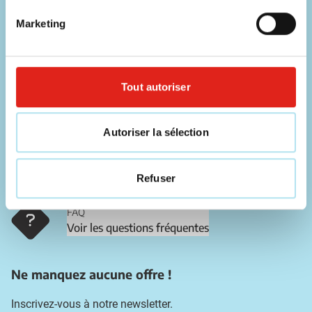
Nos commerciaux sont disponibles sur les coordonnées ci-
Marketing
dessous !
Téléphone
056 31 39 91
Tout autoriser
Chat
Contacter un collaborateur
Autoriser la sélection
E-mail
Refuser
info@eurogifts.be
FAQ
Voir les questions fréquentes
Ne manquez aucune offre !
Inscrivez-vous à notre newsletter.