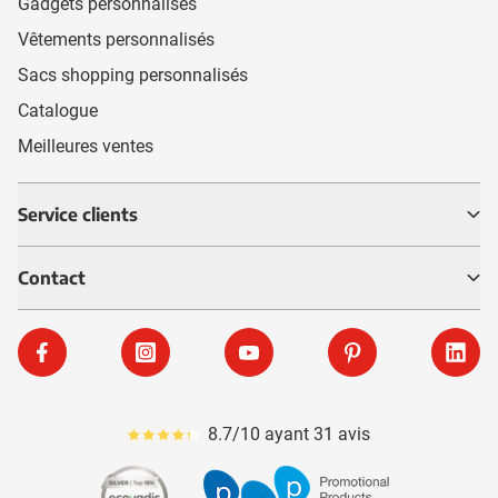
Gadgets personnalisés
Vêtements personnalisés
Sacs shopping personnalisés
Catalogue
Meilleures ventes
Service clients
Contact
Facebook
Instagram
YouTube
Pinterest
Linke
8.7/10 ayant 31 avis
Le pourcentage moyen d'avis est de 87