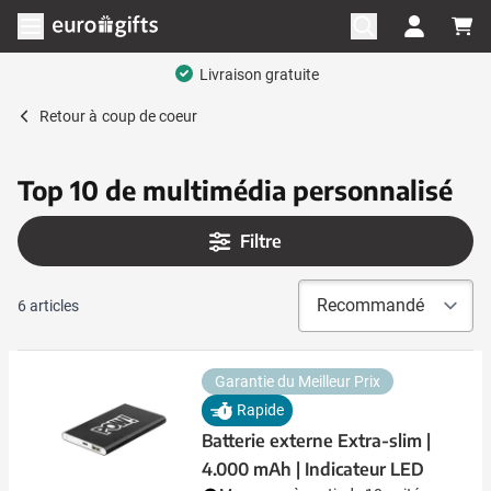
Aller au contenu
Ouvrir le menu
Livraison gratuite
Retour à
coup de coeur
Top 10 de multimédia personnalisé
Filtre
6
articles
Garantie du Meilleur Prix
Rapide
Batterie externe Extra-slim |
4.000 mAh | Indicateur LED