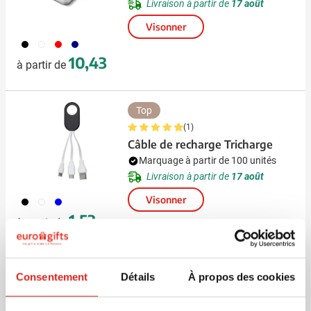
Livraison à partir de
17 août
Visonner
001
002
008
307
10,43
à partir de
Top
(1)
Câble de recharge Tricharge
Marquage à partir de 100 unités
Livraison à partir de
17 août
Visonner
001
002
005
1,53
à partir de
Recyclé
Consentement
Détails
À propos des cookies
Housse PC Drift (15 inch)
Marquage à partir de 13 unités