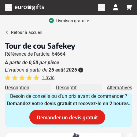
Aller au contenu
Ouvrir le menu
Livraison gratuite
Retour à
accueil
Tour de cou Safekey
Référence de l'article: 64664
À partir de
0,58
par pièce
Livraison à partir de
26 août 2026
Plus d'information
1 avis
Description
Descriptif
Alternatives
Besoin de conseils ou d'un prix avant de commander ?
Demandez votre devis gratuit et recevez-le en 2 heures.
Demander un devis gratuit
Image principale
Cliquez pour voir l'image en plein écran