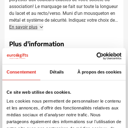
association! Le marquage se fait sur toute la longueur
du lacet et au recto/verso. Muni d'un mousqueton en
métal et système de sécurité. Indiquez votre choix de
la couleur du boucle de sécurité: blanc ou noir. Ce
En savoir plus
produit est fabriqué en Europe.
Plus d'information
Numéro d'article
64664
Poids
15 gramme(s)
Matière
Polyester
Consentement
Détails
À propos des cookies
Dimensions
46 cm x 2 cm x 0.01 cm (l
x l x h)
Ce site web utilise des cookies.
Les cookies nous permettent de personnaliser le contenu
et les annonces, d'offrir des fonctionnalités relatives aux
D'autres clients ont aussi choisi
médias sociaux et d'analyser notre trafic. Nous
partageons également des informations sur l'utilisation de