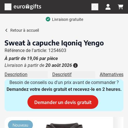
Aller au contenu
Ouvrir le menu
Livraison gratuite
Retour à
accueil
Sweat à capuche Iqoniq Yengo
Référence de l'article: 1254603
À partir de
19,06
par pièce
Livraison à partir de
20 août 2026
Plus d'information
Description
Descriptif
Alternatives
Besoin de conseils ou d'un prix avant de commander ?
Demandez votre devis gratuit et recevez-le en 2 heures.
Demander un devis gratuit
Image principale
Cliquez pour voir l'image en plein écran
Nouveau