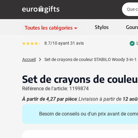
Aller au contenu
Cherch
Cherch
Passer le menu
Stylos
Gour
Toutes les catégories
Ecriture
8.7/10 ayant 31 avis
Le pourcentage moyen d'avis est de 87
Afficher le sous-menu 
Vêtements & textiles
Accueil
Set de crayons de couleur STABILO Woody 3-in-1 
Afficher le sous-menu
Gadgets
Afficher le sous-menu
Set de crayons de coule
Articles écologiques
Afficher le sous-menu
Référence de l'article: 1199874
High-tech & multimédia
Afficher le sous-menu
À partir de
4,27
par pièce
Livraison à partir de
12 aoû
Entreprises & bureau
Afficher le sous-menu
Besoin de conseils ou d'un prix avant de co
Sports, loisirs & jeux
Afficher le sous-menu 
Sacs & bagages
Afficher le sous-men
Image principale
Cliquez pour voir l'image en plein écran