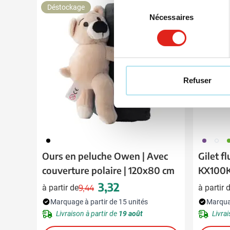
Sélection
Déstockage
Nécessaires
du
consentement
Refuser
001
354
002
0
Ours en peluche Owen | Avec
Gilet f
couverture polaire | 120x80 cm
KX100
3,32
à partir de
9,44
à partir 
Prix normal
Prix spécial
Marquage à partir de 15 unités
Marquag
Livraison à partir de
19 août
Livrai