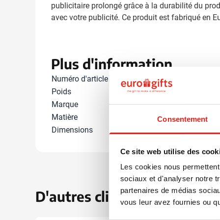
publicitaire prolongé grâce à la durabilité du pr
avec votre publicité. Ce produit est fabriqué en E
Plus d'information
Numéro d'article
1199874
Poids
30 gramme(s
Marque
Stabilo
Matière
Bois, Carton
Consentement
Dimensions
11.5 cm x 3.2 
Ce site web utilise des cook
Les cookies nous permettent d
sociaux et d'analyser notre t
partenaires de médias sociaux
D'autres clients ont aussi ch
vous leur avez fournies ou qu'