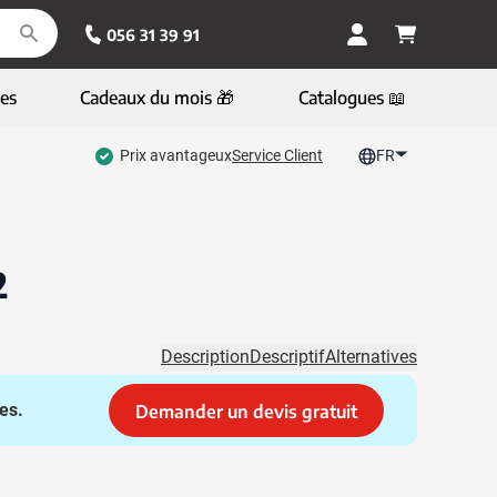
056 31 39 91
es
Cadeaux du mois 🎁
Catalogues 📖
Prix avantageux
Service Client
FR
2
Description
Descriptif
Alternatives
es.
Demander un devis gratuit