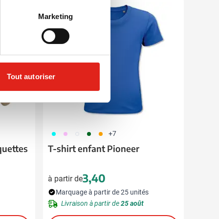
Eco
Marketing
Tout autoriser
166
376
002
134
007
+7
quettes
T-shirt enfant Pioneer
3,40
à partir de
Marquage à partir de 25 unités
Livraison à partir de
25 août