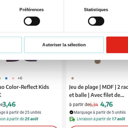
Promo
Préférences
Statistiques
Autoriser la sélection
04
005
017
945
+6
luo Color-Reflect Kids
Jeu de plage | MDF | 2 ra
K
et balle | Avec filet de
rangement
3,46
4,76
de
à partir de
6,34
Prix normal
Prix spécial
e à partir de 25 unités
Marquage à partir de 5 unités
son à partir de
25 août
Livraison à partir de
17 août