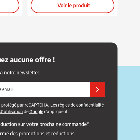
Voir le produit
z aucune offre !
à notre newsletter.
e email
Inscrivez-vous à notre 
st protégé par reCAPTCHA. Les
règles de confidentialité
' utilisation
de
Google
s'appliquent.
réduction sur votre prochaine commande*
ormé des promotions et réductions