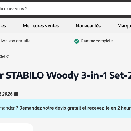
er
er
des
Meilleures ventes
Nouveautés
Marqu
Livraison gratuite
Gamme complète
pour la catégorie Ecriture
Set-2
 pour la catégorie Vêtements & textiles
 pour la catégorie Gadgets
ur STABILO Woody 3-in-1 Set-
 pour la catégorie Articles écologiques
 pour la catégorie High-tech & multimédia
t 2026
Plus d'information
 pour la catégorie Entreprises & bureau
mmander ?
Demandez votre devis gratuit et recevez-le en 2 heur
pour la catégorie Sports, loisirs & jeux
u pour la catégorie Sacs & bagages