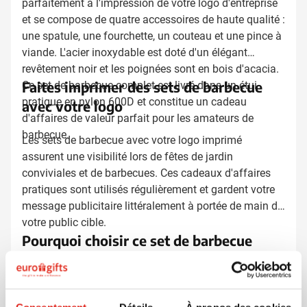
parfaitement à l'impression de votre logo d'entreprise
et se compose de quatre accessoires de haute qualité :
une spatule, une fourchette, un couteau et une pince à
viande. L'acier inoxydable est doté d'un élégant
revêtement noir et les poignées sont en bois d'acacia.
Faites imprimer des sets de barbecue
Ce set de barbecue complet est livré dans un étui
pratique en nylon 600D et constitue un cadeau
avec votre logo
d'affaires de valeur parfait pour les amateurs de
barbecue.
Les sets de barbecue avec votre logo imprimé
assurent une visibilité lors de fêtes de jardin
conviviales et de barbecues. Ces cadeaux d'affaires
pratiques sont utilisés régulièrement et gardent votre
message publicitaire littéralement à portée de main de
votre public cible.
Pourquoi choisir ce set de barbecue
Les quatre accessoires de barbecue essentiels sont
fabriqués en acier inoxydable avec un revêtement noir