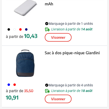
mAh
Marquage à partir de 1 unités
001
002
008
307
Livraison à partir de
14 août
10,43
à partir de
Visonner
Sac à dos pique-nique Giardini
005
008
Marquage à partir de 4 unités
Prix normal
Prix spécial
35,50
à partir de
Livraison à partir de
18 août
10,91
Visonner