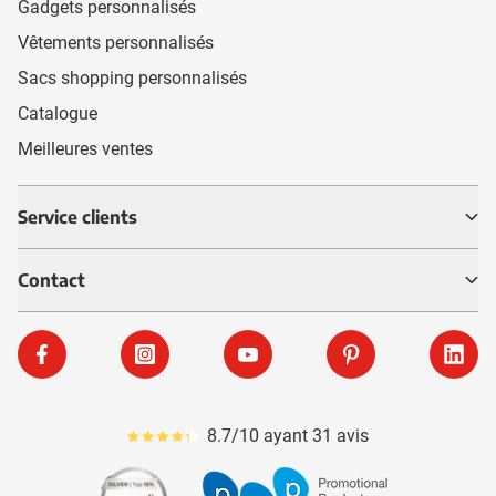
Gadgets personnalisés
Vêtements personnalisés
Sacs shopping personnalisés
Catalogue
Meilleures ventes
Service clients
Contact
Facebook
Instagram
YouTube
Pinterest
Linke
8.7/10 ayant 31 avis
Le pourcentage moyen d'avis est de 87