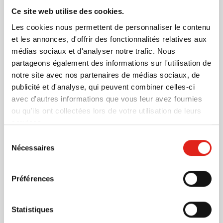
Plus d'information
Ce site web utilise des cookies.
Numéro d'article
51467
Les cookies nous permettent de personnaliser le contenu
Poids
122 gramme(s)
et les annonces, d'offrir des fonctionnalités relatives aux
médias sociaux et d'analyser notre trafic. Nous
Marque
Sol's
partageons également des informations sur l'utilisation de
Matière
Coton
notre site avec nos partenaires de médias sociaux, de
Dimensions
37 cm (l)
publicité et d'analyse, qui peuvent combiner celles-ci
avec d'autres informations que vous leur avez fournies
ou qu'ils ont collectées lors de votre utilisation de leurs
services.
D'autres clients ont aussi choisi
Sélection
Nécessaires
du
consentement
Eco
Préférences
Trousse de toilette Naima
Statistiques
Marquage à partir de 1 unités