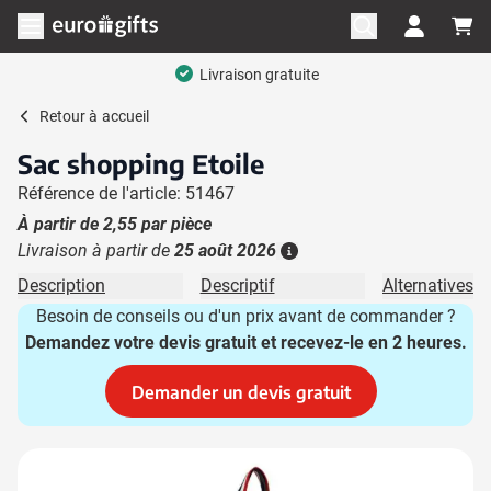
Aller au contenu
Ouvrir le menu
Livraison gratuite
Retour à
accueil
Sac shopping Etoile
Référence de l'article: 51467
À partir de
2,55
par pièce
Livraison à partir de
25 août 2026
Plus d'information
Description
Descriptif
Alternatives
Besoin de conseils ou d'un prix avant de commander ?
Demandez votre devis gratuit et recevez-le en 2 heures.
Demander un devis gratuit
Image principale
Cliquez pour voir l'image en plein écran