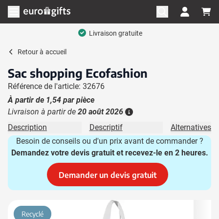
Aller au contenu
Ouvrir le menu
Livraison gratuite
Retour à
accueil
Sac shopping Ecofashion
Référence de l'article: 32676
À partir de
1,54
par pièce
Livraison à partir de
20 août 2026
Plus d'information
Description
Descriptif
Alternatives
Besoin de conseils ou d'un prix avant de commander ?
Demandez votre devis gratuit et recevez-le en 2 heures.
Demander un devis gratuit
Image principale
Cliquez pour voir l'image en plein écran
Recyclé