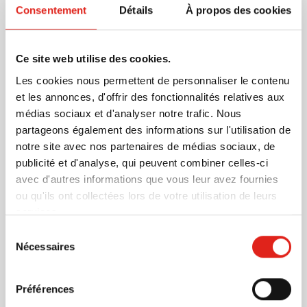
Consentement
Détails
À propos des cookies
Sac muni de longues poignées.
En savoir plus
Ce site web utilise des cookies.
Plus d'information
Les cookies nous permettent de personnaliser le contenu
Numéro d'article
32676
et les annonces, d'offrir des fonctionnalités relatives aux
Poids
103 gramme(s)
médias sociaux et d'analyser notre trafic. Nous
Marque
TopEarth
partageons également des informations sur l'utilisation de
Matière
rPET
notre site avec nos partenaires de médias sociaux, de
Grammage
110 gr/m²
publicité et d'analyse, qui peuvent combiner celles-ci
Dimensions
45 cm x 15 cm x 33 cm (l
avec d'autres informations que vous leur avez fournies
x l x h)
ou qu'ils ont collectées lors de votre utilisation de leurs
Diamètre
0 cm
services.
Sélection
Nécessaires
du
consentement
D'autres clients ont aussi choisi
Préférences