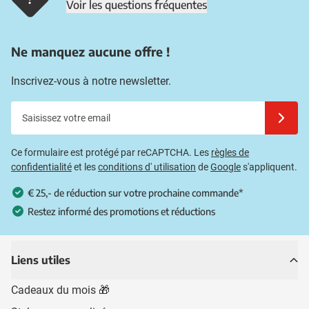
Voir les questions fréquentes
Ne manquez aucune offre !
Inscrivez-vous à notre newsletter.
Saisissez votre email
Inscrivez
Ce formulaire est protégé par reCAPTCHA. Les
règles de
confidentialité
et les
conditions d' utilisation
de
Google
s'appliquent.
€ 25,- de réduction sur votre prochaine commande*
Restez informé des promotions et réductions
Liens utiles
Cadeaux du mois 🎁