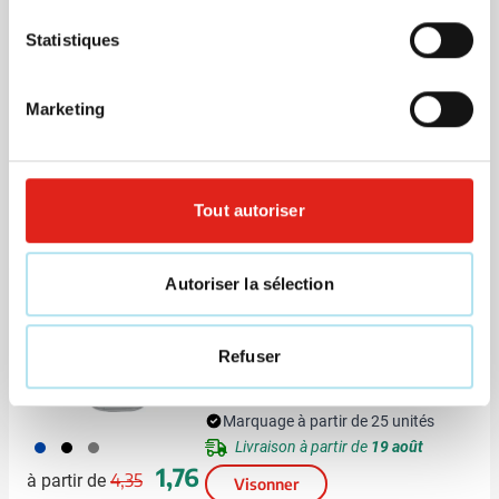
Statistiques
Eco
Sac shopping Kenneth (140
g/m²)
Marketing
Marquage à partir de 50 unités
001
002
004
005
006
Livraison à partir de
13 août
+3
Tout autoriser
1,19
à partir de
Visonner
Autoriser la sélection
Déstockage
Brassard de sport Christel |
Déperlant | Poche avant
Refuser
Marquage à partir de 25 unités
023
001
003
Livraison à partir de
19 août
Prix normal
Prix spécial
1,76
4,35
à partir de
Visonner