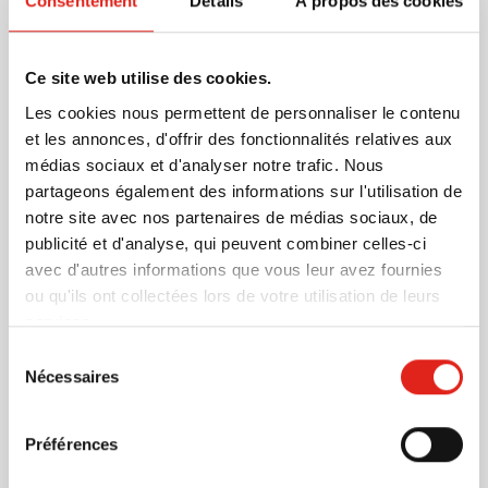
Consentement
Détails
À propos des cookies
jambes avec velcro, ce qui permet de l'accrocher, par
exemple, à une poussette ou à un landau. Le panda en
peluche est fabriqué avec du matériel doux et
En savoir plus
Ce site web utilise des cookies.
agréable. Ses yeux brodés sont sans danger pour les
Les cookies nous permettent de personnaliser le contenu
enfants. Il est muni d'une étiquette imprimable en
Plus d'information
et les annonces, d'offrir des fonctionnalités relatives aux
carton attaché à l'oreille. Un cadeau parfait pour tous
médias sociaux et d'analyser notre trafic. Nous
Numéro d'article
1014876
ceux qui aiment les peluches super-douce et
partageons également des informations sur l'utilisation de
Poids
62 gramme(s)
sympathique.
notre site avec nos partenaires de médias sociaux, de
Marque
IMPRESSION
publicité et d'analyse, qui peuvent combiner celles-ci
Matière
Polyester, Polypropylène
avec d'autres informations que vous leur avez fournies
Dimensions
10 cm x 8 cm x 32 cm (l x
ou qu'ils ont collectées lors de votre utilisation de leurs
l x h)
services.
Sélection
Nécessaires
du
consentement
D'autres clients ont aussi choisi
Préférences