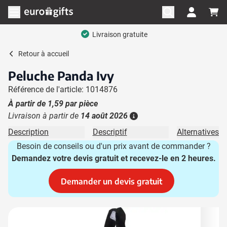
Aller au contenu
Ouvrir le menu
Livraison gratuite
Retour à
accueil
Peluche Panda Ivy
Référence de l'article: 1014876
À partir de
1,59
par pièce
Livraison à partir de
14 août 2026
Plus d'information
Description
Descriptif
Alternatives
Besoin de conseils ou d'un prix avant de commander ?
Demandez votre devis gratuit et recevez-le en 2 heures.
Demander un devis gratuit
Image principale
Cliquez pour voir l'image en plein écran