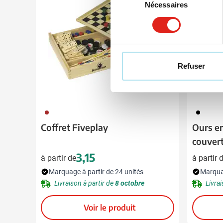
Nécessaires
du
consentement
Refuser
011
001
Coffret Fiveplay
Ours e
couvert
3,15
à partir de
à partir 
Marquage à partir de 24 unités
Marquag
Livraison à partir de
8 octobre
Livrai
Voir le produit