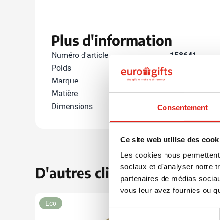
Plus d'information
Numéro d'article
158641
Poids
82 gramme(s
Marque
IMPRESSION
Matière
Coton, Polyest
Dimensions
21 cm x 12 cm 
Consentement
Ce site web utilise des cook
Les cookies nous permettent d
sociaux et d'analyser notre t
D'autres clients ont aussi ch
partenaires de médias sociaux
vous leur avez fournies ou qu'
Eco
Déstock
Sélection