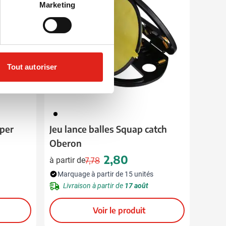
Marketing
Tout autoriser
001
uper
Jeu lance balles Squap catch
Oberon
2,80
à partir de
7,78
Prix normal
Prix spécial
Marquage à partir de 15 unités
Livraison à partir de
17 août
Voir le produit