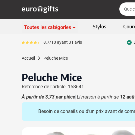
Aller au contenu
Cherch
Cherch
Passer le menu
Stylos
Gour
Toutes les catégories
Ecriture
8.7/10 ayant 31 avis
Le pourcentage moyen d'avis est de 87
Afficher le sous-menu 
Vêtements & textiles
Accueil
Peluche Mice
Afficher le sous-menu
Gadgets
Afficher le sous-menu
Peluche Mice
Articles écologiques
Afficher le sous-menu
Référence de l'article: 158641
High-tech & multimédia
Afficher le sous-menu
À partir de
3,73
par pièce
Livraison à partir de
12 aoû
Entreprises & bureau
Afficher le sous-menu
Besoin de conseils ou d'un prix avant de co
Sports, loisirs & jeux
Afficher le sous-menu 
Sacs & bagages
Afficher le sous-men
Image principale
Cliquez pour voir l'image en plein écran