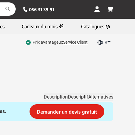
056 31 39 91
es
Cadeaux du mois 🎁
Catalogues 📖
Prix avantageux
Service Client
FR
Description
Descriptif
Alternatives
es.
Demander un devis gratuit