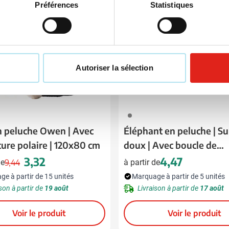
Préférences
Statistiques
Autoriser la sélection
003
n peluche Owen | Avec
Éléphant en peluche | S
ure polaire | 120x80 cm
doux | Avec boucle de
suspension
3,32
4,47
de
9,44
à partir de
Prix normal
Prix spécial
e à partir de 15 unités
Marquage à partir de 5 unités
son à partir de
19 août
Livraison à partir de
17 août
Voir le produit
Voir le produit