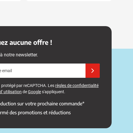
z aucune offre !
à notre newsletter.
e email
Inscrivez-vous à notre 
st protégé par reCAPTCHA. Les
règles de confidentialité
' utilisation
de
Google
s'appliquent.
réduction sur votre prochaine commande*
ormé des promotions et réductions