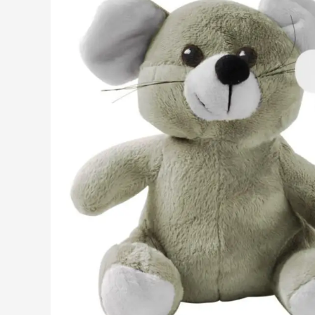
Boissons
Afficher le sous-menu
Alimentation & boissons
Afficher le sous-menu
Maison & bien-être
Afficher le sous-menu
Outillage & lampes
Afficher le sous-menu
Sécurité
Afficher le sous-menu
Enfants
Afficher le sous-menu
Inspiration
Afficher le sous-menu
Promotions & coup de cœur
Afficher le sous-men