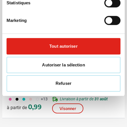
Statistiques
(2)
Bidon Tacx Shiva 750
Marketing
Marquage à partir de 100 unités
001
002
970
533
005
Livraison à partir de
31 août
+8
1,10
à partir de
Visonner
Tout autoriser
Top
Autoriser la sélection
(3)
Bidon Tacx Shiva 500
Refuser
Marquage à partir de 100 unités
490
001
343
442
970
Livraison à partir de
31 août
+13
0,99
à partir de
Visonner