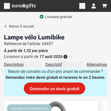
Aller au contenu
Ouvrir le menu
Livraison gratuite
Retour à
accueil
Lampe vélo Lumibike
Référence de l'article: 64457
À partir de
1,32
par pièce
Livraison à partir de
17 août 2026
Plus d'information
Description
Descriptif
Alternatives
Besoin de conseils ou d'un prix avant de commander ?
Demandez votre devis gratuit et recevez-le en 2 heures.
Demander un devis gratuit
Image principale
Cliquez pour voir l'image en plein écran
Garantie du Meilleur Prix