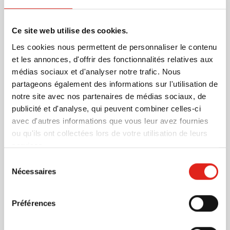
clignotant) et bouton ON/OFF.
En savoir plus
Ce site web utilise des cookies.
Les cookies nous permettent de personnaliser le contenu
Plus d'information
et les annonces, d'offrir des fonctionnalités relatives aux
Numéro d'article
64457
médias sociaux et d'analyser notre trafic. Nous
Poids
17 gramme(s)
partageons également des informations sur l'utilisation de
Marque
IMPRESSION
notre site avec nos partenaires de médias sociaux, de
Matière
Plastique, Silicone
publicité et d'analyse, qui peuvent combiner celles-ci
Dimensions
10.5 cm x 4 cm x 1.1 cm
avec d'autres informations que vous leur avez fournies
(l x l x h)
ou qu'ils ont collectées lors de votre utilisation de leurs
services.
Sélection
Nécessaires
du
consentement
D'autres clients ont aussi choisi
Préférences
Top