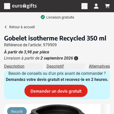
Aller au contenu
Ouvrir le menu
Livraison gratuite
Retour à
accueil
Gobelet isotherme Recycled 350 ml
Référence de l'article: 979909
À partir de
3,98
par pièce
Livraison à partir de
2 septembre 2026
Plus d'information
Description
Descriptif
Alternatives
Besoin de conseils ou d'un prix avant de commander ?
Demandez votre devis gratuit et recevez-le en 2 heures.
Demander un devis gratuit
Image principale
Cliquez pour voir l'image en plein écran
Recyclé