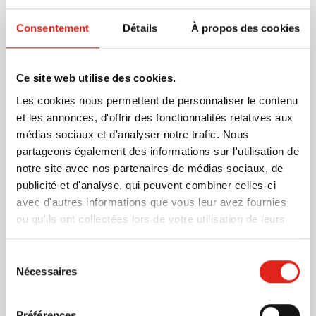
est fabriqué à 95% à partir de plastique recyclé avec
Consentement
Détails
À propos des cookies
une couche intérieure noire. Le gobelet est sans BPA,
entièrement recyclable et passe au lave-vaisselle et au
En savoir plus
micro-ondes. Fabriqué au Royaume-Uni. Ce gobelet
Ce site web utilise des cookies.
isotherme est une alternative durable de haute qualité
Plus d'information
aux gobelets à café jetables.
Les cookies nous permettent de personnaliser le contenu
Numéro d'article
979909
et les annonces, d'offrir des fonctionnalités relatives aux
Poids
114 gramme(s)
médias sociaux et d'analyser notre trafic. Nous
Marque
PFM
partageons également des informations sur l'utilisation de
Capacité
350 ml
notre site avec nos partenaires de médias sociaux, de
Matière
Polypropylène recyclé,
publicité et d'analyse, qui peuvent combiner celles-ci
PP
avec d'autres informations que vous leur avez fournies
Dimensions
15.5 cm (h)
ou qu'ils ont collectées lors de votre utilisation de leurs
Diamètre
9.5 cm
services.
Sélection
Nécessaires
du
consentement
Préférences