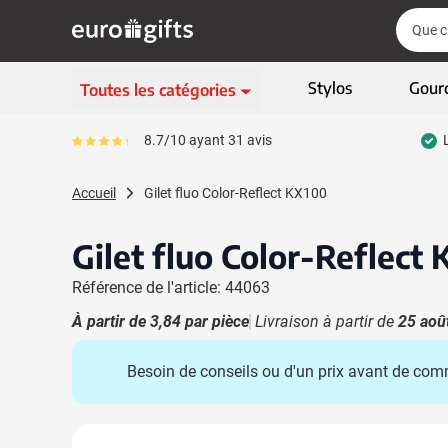
Aller au contenu
Cherch
Cherch
Passer le menu
Stylos
Gour
Toutes les catégories
Ecriture
8.7/10 ayant 31 avis
Le pourcentage moyen d'avis est de 87
Afficher le sous-menu 
Vêtements & textiles
Accueil
Gilet fluo Color-Reflect KX100
Afficher le sous-menu
Gadgets
Afficher le sous-menu
Gilet fluo Color-Reflect
Articles écologiques
Afficher le sous-menu
Référence de l'article: 44063
High-tech & multimédia
Afficher le sous-menu
À partir de
3,84
par pièce
Livraison à partir de
25 aoû
Entreprises & bureau
Afficher le sous-menu
Besoin de conseils ou d'un prix avant de co
Sports, loisirs & jeux
Afficher le sous-menu 
Sacs & bagages
Afficher le sous-men
Image principale
Cliquez pour voir l'image en plein écran