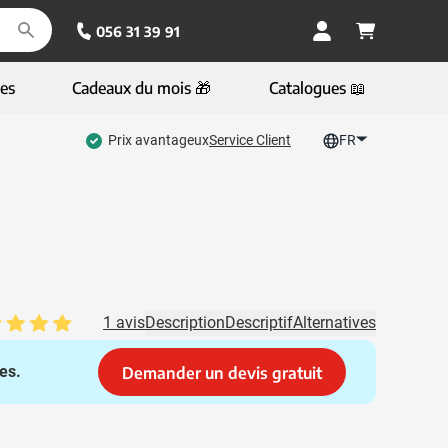
056 31 39 91
es
Cadeaux du mois 🎁
Catalogues 📖
Prix avantageux
Service Client
FR
1 avis
Description
Descriptif
Alternatives
es.
Demander un devis gratuit