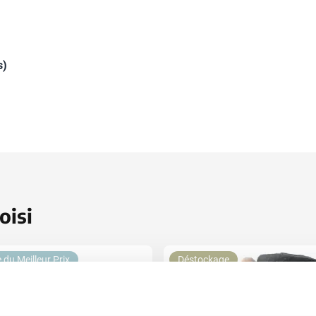
s)
oisi
 du Meilleur Prix
Déstockage