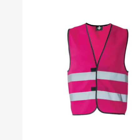
Boissons
Afficher le sous-menu
Alimentation & boissons
Afficher le sous-menu
Maison & bien-être
Afficher le sous-menu
Outillage & lampes
Afficher le sous-menu
Sécurité
Afficher le sous-menu
Enfants
Afficher le sous-menu
Inspiration
Afficher le sous-menu
Promotions & coup de cœur
Afficher le sous-men