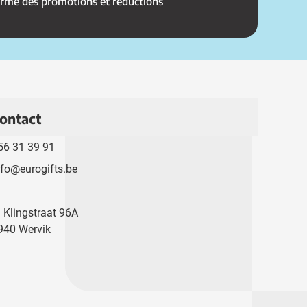
ormé des promotions et réductions
ontact
56 31 39 91
nfo@eurogifts.be
. Klingstraat 96A
940 Wervik