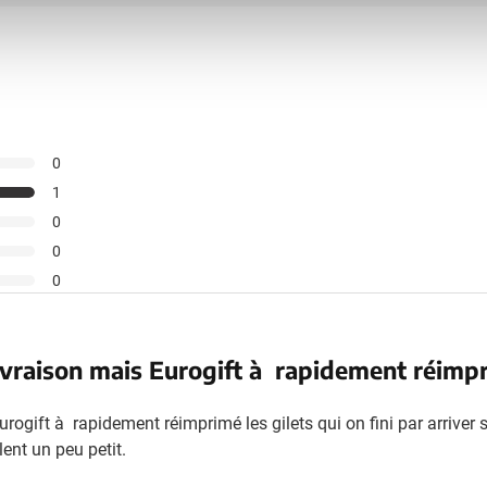
0
1
0
0
0
 livraison mais Eurogift à rapidement réimpri
Eurogift à rapidement réimprimé les gilets qui on fini par arriver
llent un peu petit.