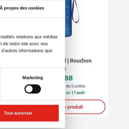
À propos des cookies
nnalités relatives aux médias
on de notre site avec nos
 d'autres informations que
001
002
005
 Avec
Gourde | 750 ml | Bouchon
0x80 cm
vissant étanche
2,88
Marketing
à partir de
5,75
Prix normal
Prix spécial
Marquage à partir de 5 unités
Livraison à partir de
17 août
Voir le produit
Tout autoriser