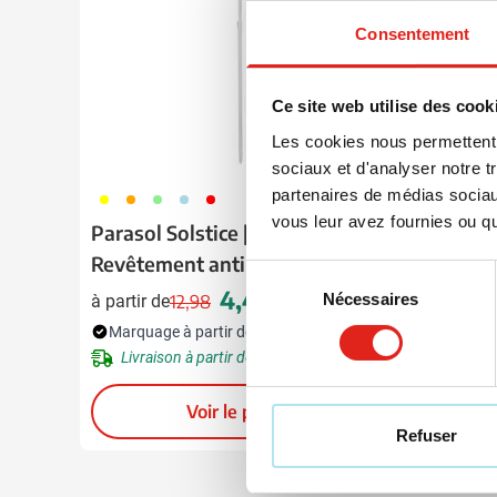
Consentement
Ce site web utilise des cook
Les cookies nous permettent d
sociaux et d'analyser notre t
partenaires de médias sociaux
006
007
029
018
008
001
023
4
vous leur avez fournies ou qu'
Parasol Solstice | Ø 150 cm |
Batteri
Revêtement anti-UV | Avec
4.000 
Sélection
housse de transport
4,45
Nécessaires
du
à partir de
12,98
à partir 
Prix normal
Prix spécial
consentement
Marquage à partir de 6 unités
Marquag
Livraison à partir de
19 août
Livrai
Voir le produit
Refuser