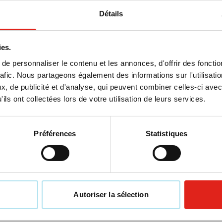
Détails
ies.
e personnaliser le contenu et les annonces, d'offrir des fonctio
rafic. Nous partageons également des informations sur l'utilisati
, de publicité et d'analyse, qui peuvent combiner celles-ci avec
11
008
032
001
ils ont collectées lors de votre utilisation de leurs services.
e externe Extra-slim |
Ours en peluche Owen |
mAh | Indicateur LED
couverture polaire | 12
4,43
3,32
Préférences
Statistiques
de
5,64
à partir de
9,44
Prix normal
Prix spécial
Prix normal
Prix spécial
e à partir de 10 unités
Marquage à partir de 15 unités
son à partir de
13 août
Livraison à partir de
19 août
Voir le produit
Voir le produit
Autoriser la sélection