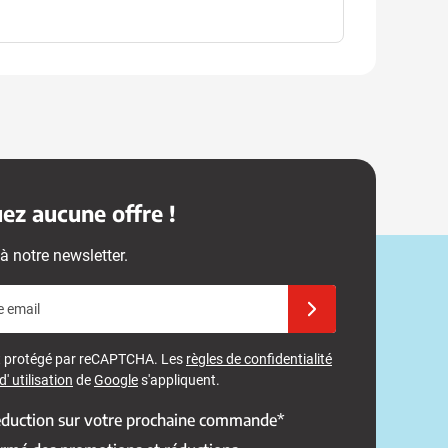
z aucune offre !
à notre newsletter.
e email
Inscrivez-vous à notre 
st protégé par reCAPTCHA. Les
règles de confidentialité
' utilisation
de
Google
s'appliquent.
réduction sur votre prochaine commande*