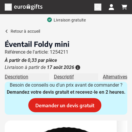
Aller au contenu
Ouvrir le menu
Livraison gratuite
Retour à
accueil
Éventail Foldy mini
Référence de l'article: 1254211
À partir de
0,33
par pièce
Livraison à partir de
17 août 2026
Plus d'information
Description
Descriptif
Alternatives
Besoin de conseils ou d'un prix avant de commander ?
Demandez votre devis gratuit et recevez-le en 2 heures.
Demander un devis gratuit
Image principale
Cliquez pour voir l'image en plein écran