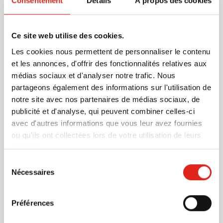
Consentement
Détails
À propos des cookies
le rend idéal pour les événements en plein air, les
voyages ou l'usage quotidien. Sa conception pliable
permet de soulager rapidement et facilement la
En savoir plus
Ce site web utilise des cookies.
chaleur, de sorte que vous pouvez toujours l'avoir avec
Les cookies nous permettent de personnaliser le contenu
vous.
Plus d'information
et les annonces, d'offrir des fonctionnalités relatives aux
médias sociaux et d'analyser notre trafic. Nous
Numéro d'article
1254211
partageons également des informations sur l'utilisation de
Poids
12 gramme(s)
notre site avec nos partenaires de médias sociaux, de
Matière
PS
publicité et d'analyse, qui peuvent combiner celles-ci
Dimensions
24 cm x 1 cm x 26 cm (l x
avec d'autres informations que vous leur avez fournies
l x h)
ou qu'ils ont collectées lors de votre utilisation de leurs
Diamètre
0 cm
services.
Sélection
Nécessaires
du
consentement
D'autres clients ont aussi choisi
Préférences