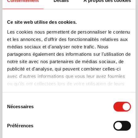
Consentement
Détails
À propos des cookies
faciles. Le double-mètre est durable et fiable pour
diverses tâches. Commandez maintenant !
En savoir plus
Ce site web utilise des cookies.
Les cookies nous permettent de personnaliser le contenu
Plus d'information
et les annonces, d'offrir des fonctionnalités relatives aux
médias sociaux et d'analyser notre trafic. Nous
Numéro d'article
1262114
partageons également des informations sur l'utilisation de
Poids
125 gramme(s)
notre site avec nos partenaires de médias sociaux, de
Matière
ABS
publicité et d'analyse, qui peuvent combiner celles-ci
Dimensions
23.5 cm x 3.2 cm x 1.5
avec d'autres informations que vous leur avez fournies
cm (l x l x h)
ou qu'ils ont collectées lors de votre utilisation de leurs
Diamètre
0 cm
services.
Sélection
Nécessaires
du
consentement
D'autres clients ont aussi choisi
Préférences