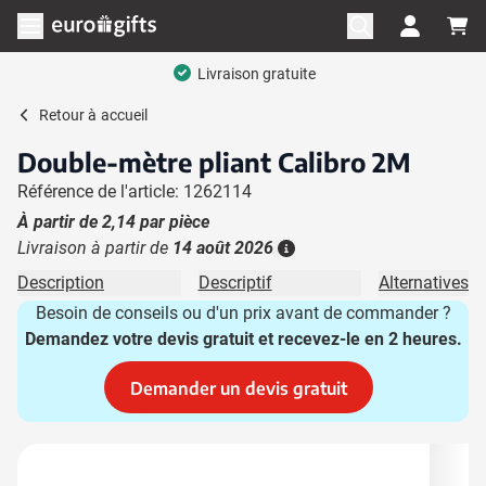
Aller au contenu
Ouvrir le menu
Livraison gratuite
Retour à
accueil
Double-mètre pliant Calibro 2M
Référence de l'article: 1262114
À partir de
2,14
par pièce
Livraison à partir de
14 août 2026
Plus d'information
Description
Descriptif
Alternatives
Besoin de conseils ou d'un prix avant de commander ?
Demandez votre devis gratuit et recevez-le en 2 heures.
Demander un devis gratuit
Image principale
Cliquez pour voir l'image en plein écran