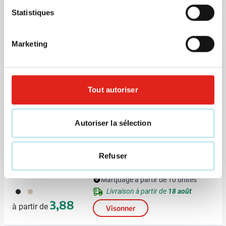
Couverture Menex
Statistiques
Marketing
Marquage à partir de 10 unités
001
003
311
004
007
Livraison à partir de
21 août
+2
3,81
Tout autoriser
à partir de
Visonner
Autoriser la sélection
Trousse de toilette CosCork Eco |
Toile | Dragonne
Refuser
Marquage à partir de 10 unités
001
311
Livraison à partir de
18 août
3,88
à partir de
Visonner