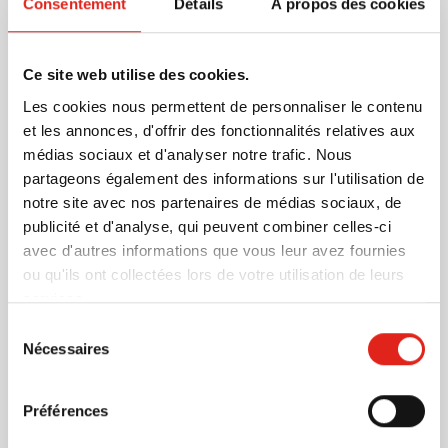
protection contre les rayons UVA et UVB et est
Consentement
Détails
À propos des cookies
conforme à la loi hawaïenne sur les récifs. Ce tube
contient 50 ml de crème solaire spf30, résistante à
l'eau, avec du panthénol et de la vitamine E. Testé
En savoir plus
Ce site web utilise des cookies.
dermatologiquement, fabriqué en Allemagne
Les cookies nous permettent de personnaliser le contenu
conformément au règlement européen sur les
Plus d'information
et les annonces, d'offrir des fonctionnalités relatives aux
cosmétiques 1223/2009/EC. Ce produit est fabriqué
médias sociaux et d'analyser notre trafic. Nous
Numéro d'article
884597
en Europe. Commandez maintenant !
partageons également des informations sur l'utilisation de
Poids
62 gramme(s)
notre site avec nos partenaires de médias sociaux, de
Capacité
50 ml
publicité et d'analyse, qui peuvent combiner celles-ci
Matière
Plastique
avec d'autres informations que vous leur avez fournies
Dimensions
11.5 cm (h)
ou qu'ils ont collectées lors de votre utilisation de leurs
Diamètre
3.5 cm
services.
Sélection
Nécessaires
du
consentement
D'autres clients ont aussi choisi
Préférences