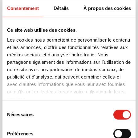
avec une carte d'instructions. Emballé en vrac, mais
Consentement
Détails
À propos des cookies
protégé individuellement par un polybag recyclé.
En savoir plus
Ce site web utilise des cookies.
Plus d'information
Les cookies nous permettent de personnaliser le contenu
Numéro d'article
1014851
et les annonces, d'offrir des fonctionnalités relatives aux
médias sociaux et d'analyser notre trafic. Nous
Poids
37 gramme(s)
partageons également des informations sur l'utilisation de
Marque
IMPRESSION
notre site avec nos partenaires de médias sociaux, de
Matière
Bois, Papier
publicité et d'analyse, qui peuvent combiner celles-ci
Dimensions
10 cm x 10 cm x 0.7 cm (l
avec d'autres informations que vous leur avez fournies
x l x h)
ou qu'ils ont collectées lors de votre utilisation de leurs
services.
Sélection
Nécessaires
du
D'autres clients ont aussi choisi
consentement
Préférences