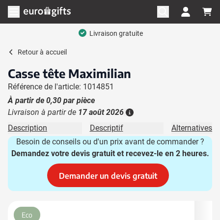
Aller au contenu
Ouvrir le menu
Livraison gratuite
Retour à
accueil
Casse tête Maximilian
Référence de l'article: 1014851
À partir de
0,30
par pièce
Livraison à partir de
17 août 2026
Plus d'information
Description
Descriptif
Alternatives
Besoin de conseils ou d'un prix avant de commander ?
Demandez votre devis gratuit et recevez-le en 2 heures.
Demander un devis gratuit
Image principale
Cliquez pour voir l'image en plein écran
Eco